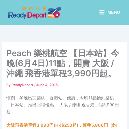
Skip
to
MENU
content
Peach 樂桃航空 【日本站】今
晚(6月4日)11點，開賣 大阪 /
沖繩 飛香港單程3,990円起。
By
ReadyDepart
/
June 4, 2015
慣例，琴晚出完樂桃「香港站」優惠，今晚11點輪到樂桃
「日本站」推出回程優惠， 大阪 / 沖繩 返香港回程3,990円
起，
大阪飛香港單程3,990円(HK$250起)，連稅5,860円（約