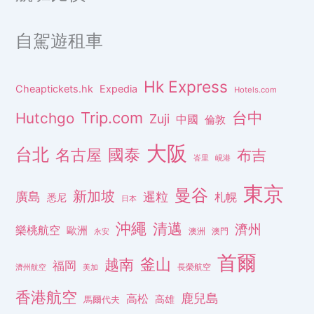
自駕遊租車
Hk Express
Cheaptickets.hk
Expedia
Hotels.com
Trip.com
台中
Hutchgo
Zuji
中國
倫敦
大阪
台北
名古屋
國泰
布吉
峇里
峴港
東京
曼谷
新加坡
廣島
暹粒
札幌
悉尼
日本
沖繩
清邁
濟州
樂桃航空
歐洲
澳洲
澳門
永安
首爾
釜山
越南
福岡
長榮航空
濟州航空
美加
香港航空
鹿兒島
高松
高雄
馬爾代夫