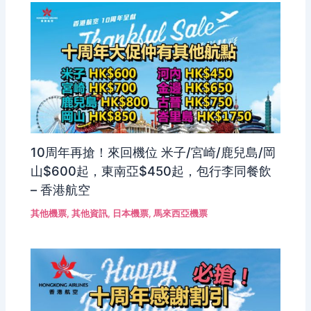
10周年再搶！來回機位 米子/宮崎/鹿兒島/岡
山$600起，東南亞$450起，包行李同餐飲
– 香港航空
其他機票
,
其他資訊
,
日本機票
,
馬來西亞機票