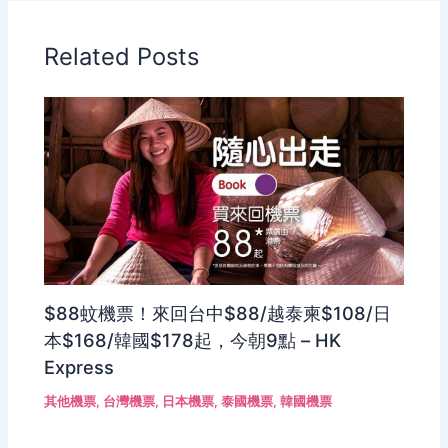
Related Posts
$88蚊機票！來回台中$88/越泰柬$108/日
本$168/韓國$178起，今朝9點 – HK
Express
其他機票
,
台灣機票
,
日本機票
,
泰國機票
,
韓國機票