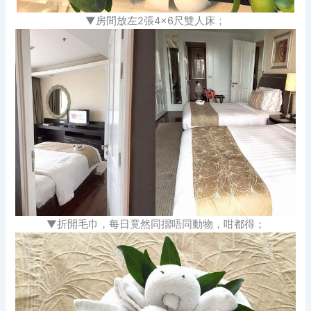
▼房間放左2張4×6尺雙人床；
▼折開毛巾，每日竟然同摺唔同動物，咁都得；