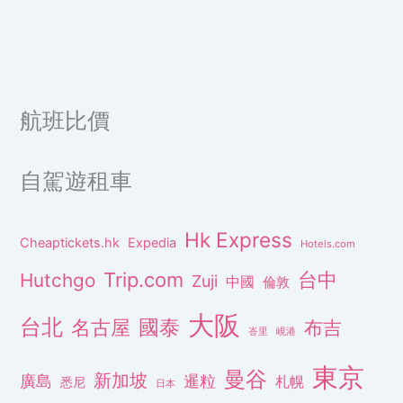
航班比價
自駕遊租車
Hk Express
Cheaptickets.hk
Expedia
Hotels.com
Trip.com
台中
Hutchgo
Zuji
中國
倫敦
大阪
台北
名古屋
國泰
布吉
峇里
峴港
東京
曼谷
新加坡
廣島
暹粒
札幌
悉尼
日本