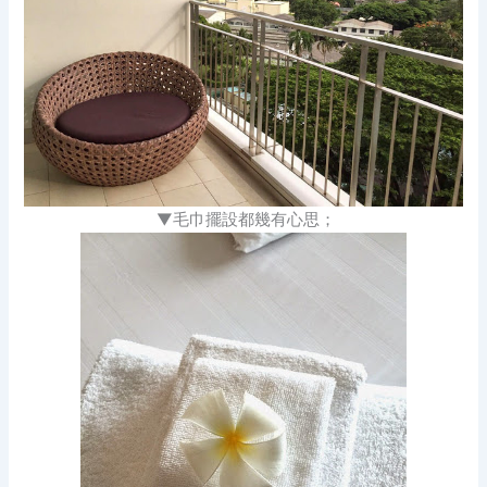
▼毛巾擺設都幾有心思；