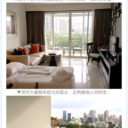
▼房同大廳都有頗大的露台，足夠幾個人同時坐；