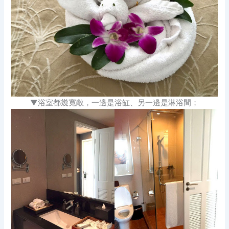
▼浴室都幾寬敞，一邊是浴缸、另一邊是淋浴間；