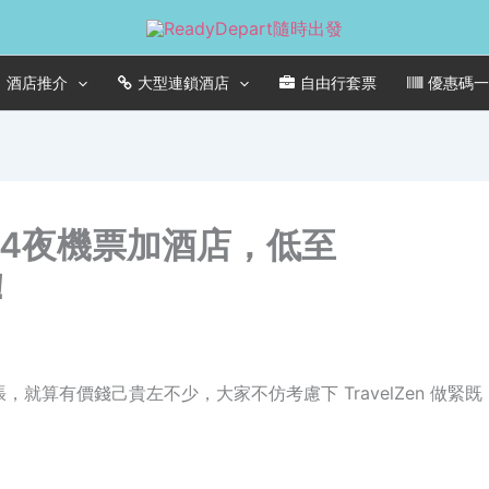
酒店推介
大型連鎖酒店
自由行套票
優惠碼
】5日4夜機票加酒店，低至
！
算有價錢己貴左不少，大家不仿考慮下 TravelZen 做緊既