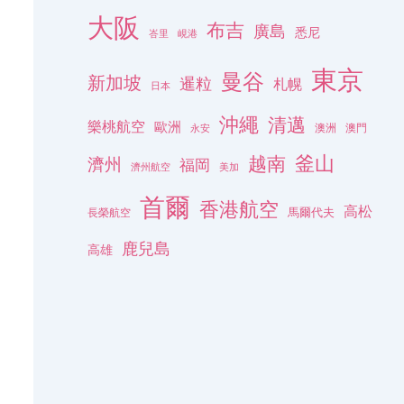
大阪
布吉
廣島
悉尼
峇里
峴港
東京
曼谷
新加坡
暹粒
札幌
日本
沖繩
清邁
樂桃航空
歐洲
澳洲
澳門
永安
釜山
越南
濟州
福岡
濟州航空
美加
首爾
香港航空
高松
長榮航空
馬爾代夫
鹿兒島
高雄