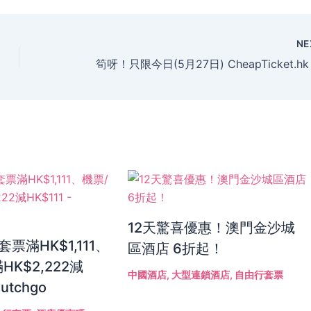
NE
12天驚喜優惠！澳門金沙城
！套票滿HK$1,111、
區酒店 6折起！
HK$2,222減
中國酒店
,
大型連鎖酒店
,
自由行套票
Hutchgo