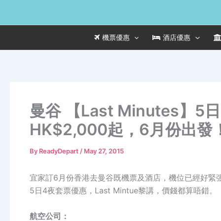
Skip
to
content
機票優惠
酒店優惠
曼谷 【Last Minutes
HK$2,000起，6月份出發
By
ReadyDepart
/
May 27, 2015
宜家訂6月份香港去曼谷既機票及酒店，機位已經好緊張，就
5日4夜套票優惠，Last Mintue黎講，價錢都算唔錯。
航空公司：