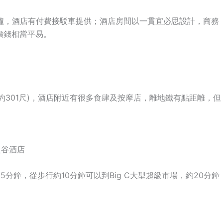
15分鐘，酒店有付費接駁車提供；酒店房間以一貫宜必思設計，商務
且價錢相當平易。
(約301尺)，酒店附近有很多食肆及按摩店，離地鐵有點距離，但
亭閣曼谷酒店
分鐘，從步行約10分鐘可以到Big C大型超級市場，約20分鐘