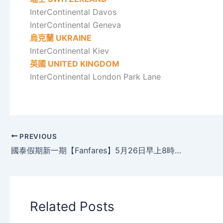
InterContinental Davos
InterContinental Geneva
烏克蘭
UKRAINE
InterContinental Kiev
英國
UNITED KINGDOM
InterContinental London Park Lane
PREVIOUS
國泰假期新一期【Fanfares】5月26日早上8時開買。
Related Posts