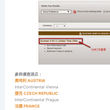
參與優惠酒店：
奧地利
AUSTRIA
InterContinental Vienna
捷克
CZECH REPUBLIC
InterContinental Prague
法國
FRANCE