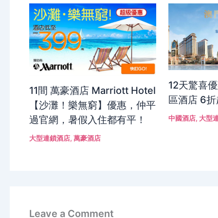
12天驚喜
11間 萬豪酒店 Marriott Hotel
區酒店 6
【沙灘！樂無窮】優惠，仲平
過官網，暑假入住都有平！
中國酒店
,
大型
大型連鎖酒店
,
萬豪酒店
Leave a Comment