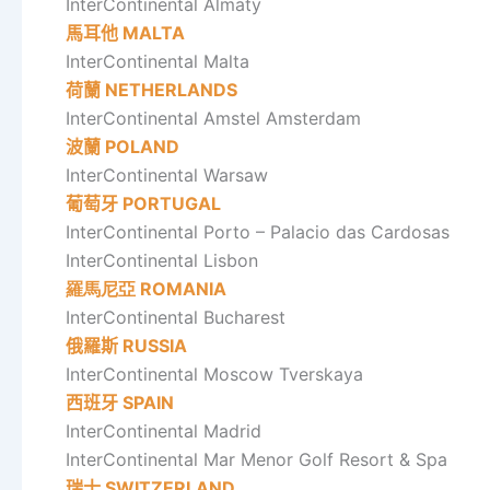
InterContinental Almaty
馬耳他
MALTA
InterContinental Malta
荷蘭
NETHERLANDS
InterContinental Amstel
Amsterdam
波蘭
POLAND
InterContinental Warsaw
葡萄牙
PORTUGAL
InterContinental Porto –
Palacio das Cardosas
InterContinental Lisbon
羅馬尼亞 ROMANIA
InterContinental Bucharest
俄羅斯
RUSSIA
InterContinental Moscow Tverskaya
西班牙
SPAIN
InterContinental Madrid
InterContinental Mar Menor
Golf Resort & Spa
瑞士
SWITZERLAND