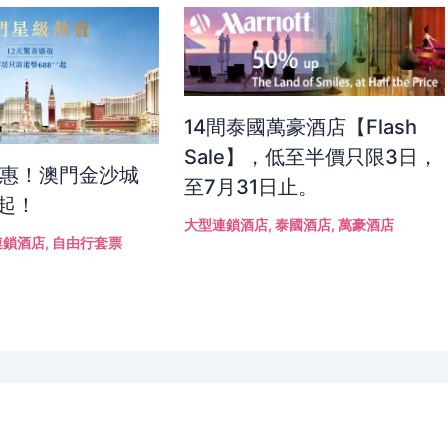
14間泰國萬豪酒店【Flash
Sale】，低至半價只限3日，
優惠！澳門金沙城
至7月31日止。
折起！
大型連鎖酒店
,
泰國酒店
,
萬豪酒店
連鎖酒店
,
自由行套票