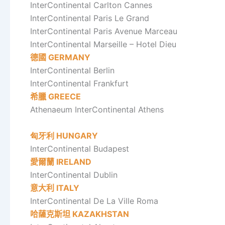
InterContinental Carlton
Cannes
InterContinental Paris
Le Grand
InterContinental Paris
Avenue Marceau
InterContinental Marseille –
Hotel Dieu
德國
GERMANY
InterContinental Berlin
InterContinental Frankfurt
希臘
GREECE
Athenaeum
InterContinental Athens
匈牙利 HUNGARY
InterContinental Budapest
愛爾蘭
IRELAND
InterContinental Dublin
意大利
ITALY
InterContinental De La Ville Roma
哈薩克斯坦
KAZAKHSTAN