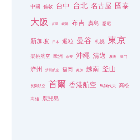
台北
名古屋
國泰
台中
中國
倫敦
大阪
布吉
廣島
悉尼
峇里
峴港
東京
曼谷
新加坡
暹粒
札幌
日本
沖繩
清邁
樂桃航空
歐洲
澳洲
澳門
永安
釜山
越南
濟州
福岡
濟州航空
美加
首爾
香港航空
高松
長榮航空
馬爾代夫
鹿兒島
高雄