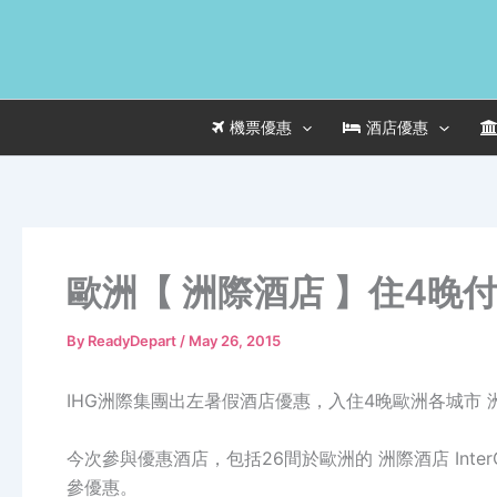
Skip
to
content
機票優惠
酒店優惠
歐洲【 洲際酒店 】住4晚
By
ReadyDepart
/
May 26, 2015
IHG洲際集團出左暑假酒店優惠，入住4晚歐洲各城市 
今次參與優惠酒店，包括26間於歐洲的 洲際酒店 Inter
參優惠。