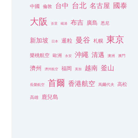
台北
名古屋
國泰
台中
中國
倫敦
大阪
布吉
廣島
悉尼
峇里
峴港
東京
曼谷
新加坡
暹粒
札幌
日本
沖繩
清邁
樂桃航空
歐洲
澳洲
澳門
永安
釜山
越南
濟州
福岡
濟州航空
美加
首爾
香港航空
高松
長榮航空
馬爾代夫
鹿兒島
高雄