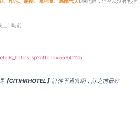
亞、
印尼、
越南、
柬埔寨、
馬爾代夫
8個地區，但今次沒有包括
晚上11時前
etails_hotels.jsp?offerId=55641125
碼
【CITIHKHOTEL】
訂仲平過官網，訂之前最好