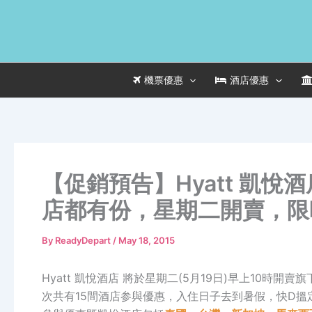
Skip
to
content
機票優惠
酒店優惠
【促銷預告】Hyatt 凱悅
店都有份，星期二開賣，限
By
ReadyDepart
/
May 18, 2015
Hyatt 凱悅酒店 將於星期二(5月19日)早上10時開賣旗
次共有15間酒店参與優惠，入住日子去到暑假，快D搵