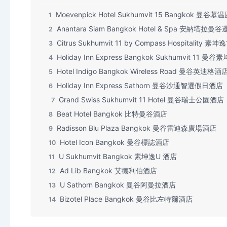
Moevenpick Hotel Sukhumvit 15 Bangkok
1
Anantara Siam Bangkok Hotel & Spa 安納塔拉
2
Citrus Sukhumvit 11 by Compass Hospitality
3
Holiday Inn Express Bangkok Sukhumvit 11
4
Hotel Indigo Bangkok Wireless Road 曼谷英迪格酒
5
Holiday Inn Express Sathorn 曼谷沙通智選假日酒店
6
Grand Swiss Sukhumvit 11 Hotel 曼谷瑞士公園酒店
7
Beat Hotel Bangkok 比特曼谷酒店
8
Radisson Blu Plaza Bangkok 曼谷雷迪森廣場酒店
9
Hotel Icon Bangkok 曼谷標誌酒店
10
U Sukhumvit Bangkok 素坤逸U 酒店
11
Ad Lib Bangkok 艾德利伯酒店
12
U Sathorn Bangkok 曼谷阿曼拉酒店
13
Bizotel Place Bangkok 曼谷比左特爾酒店
14