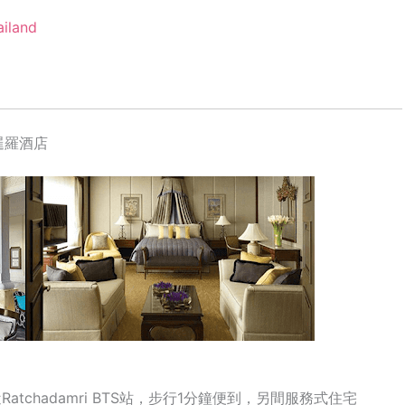
ailand
曼谷暹羅酒店
tchadamri BTS站，步行1分鐘便到，另間服務式住宅