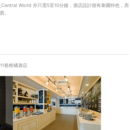
面佛及Central World 亦只需5至10分鐘，酒店設計很有泰國特色，房
較貴。
 素坤逸11巷柑橘酒店