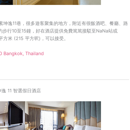
觀素坤逸11巷，很多遊客聚集的地方，附近有很飯酒吧、餐廳、路
約步行10至15鐘，好在酒店提供免費篤篤接駁至NaNa站或
平方米 (215 平方呎)，可以接受。
10 Bangkok, Thailand
曼谷素坤逸 11 智選假日酒店