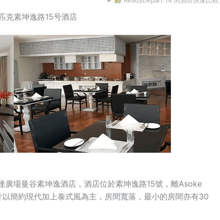
 曼谷慕温匹克素坤逸路15号酒店
為華美達廣場曼谷素坤逸酒店，酒店位於素坤逸路15號，離Asoke
；酒店設計以簡約現代加上泰式風為主，房間寬落，最小的房間亦有30