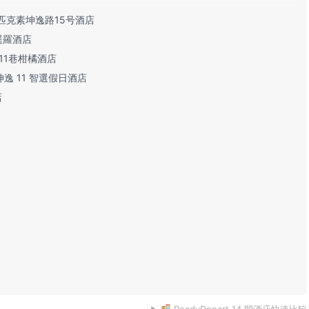
 曼谷慕温匹克素坤逸路15号酒店
曼谷暹羅酒店
 素坤逸11巷柑橘酒店
 曼谷素坤逸 11 智選假日酒店
店
ReadyDepart 14 間酒店快速比較