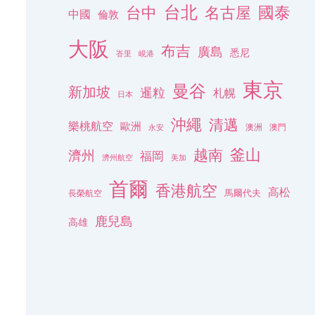
台北
名古屋
國泰
台中
中國
倫敦
大阪
布吉
廣島
悉尼
峇里
峴港
東京
曼谷
新加坡
暹粒
札幌
日本
沖繩
清邁
樂桃航空
歐洲
澳洲
澳門
永安
釜山
越南
濟州
福岡
濟州航空
美加
首爾
香港航空
高松
長榮航空
馬爾代夫
鹿兒島
高雄