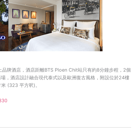
品牌酒店，酒店距離BTS Ploen Chit站只有約8分鐘步程，2個
r等大型購物商場，酒店設計融合現代泰式以及歐洲復古風格，附設位於24樓
米 (323 平方呎)。
330