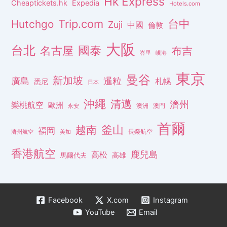
Hk Express
Cheaptickets.hk
Expedia
Hotels.com
Trip.com
台中
Hutchgo
Zuji
中國
倫敦
大阪
台北
名古屋
國泰
布吉
峇里
峴港
東京
曼谷
新加坡
廣島
暹粒
札幌
悉尼
日本
沖繩
清邁
濟州
樂桃航空
歐洲
澳洲
澳門
永安
首爾
釜山
越南
福岡
長榮航空
濟州航空
美加
香港航空
鹿兒島
高松
高雄
馬爾代夫
Facebook
X.com
Instagram
YouTube
Email