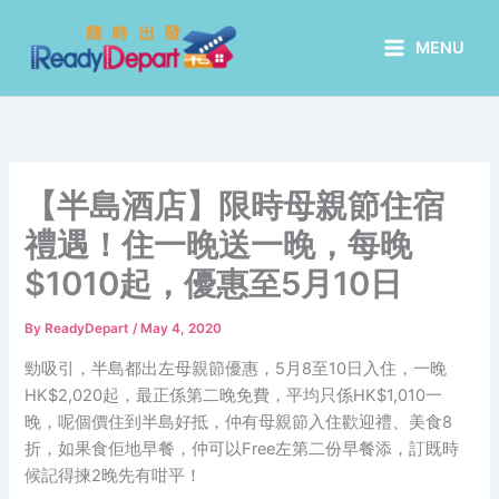
Skip
to
MENU
content
【半島酒店】限時母親節住宿
禮遇！住一晚送一晚，每晚
$1010起，優惠至5月10日
By
ReadyDepart
/
May 4, 2020
勁吸引，半島都出左母親節優惠，5月8至10日入住，一晚
HK$2,020起，最正係第二晚免費，平均只係HK$1,010一
晚，呢個價住到半島好抵，仲有母親節入住歡迎禮、美食8
折，如果食佢地早餐，仲可以Free左第二份早餐添，訂既時
候記得揀2晚先有咁平！