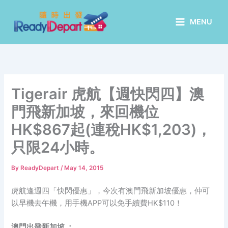
Skip
to
MENU
content
Tigerair 虎航【週快閃四】澳
門飛新加坡，來回機位
HK$867起(連稅HK$1,203)，
只限24小時。
By
ReadyDepart
/
May 14, 2015
虎航逢週四「快閃優惠」，今次有澳門飛新加坡優惠，仲可
以早機去午機，用手機APP可以免手續費HK$110！
澳門出發新加坡 ：