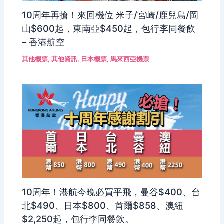
10周年再搶！來回機位 米子/宮崎/鹿兒島/岡
山$600起，東南亞$450起，包行李同餐飲
– 香港航空
其他機票
,
其他資訊
,
日本機票
,
馬來西亞機票
10周年！港航今晚必買平飛，曼谷$400、台
北$490、日本$800、首爾$858、澳紐
$2,250起，包行李同餐飲。