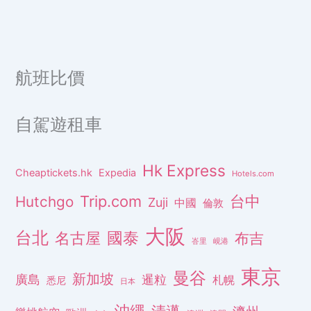
航班比價
自駕遊租車
Hk Express
Cheaptickets.hk
Expedia
Hotels.com
Trip.com
台中
Hutchgo
Zuji
中國
倫敦
大阪
台北
名古屋
國泰
布吉
峇里
峴港
東京
曼谷
新加坡
廣島
暹粒
札幌
悉尼
日本
沖繩