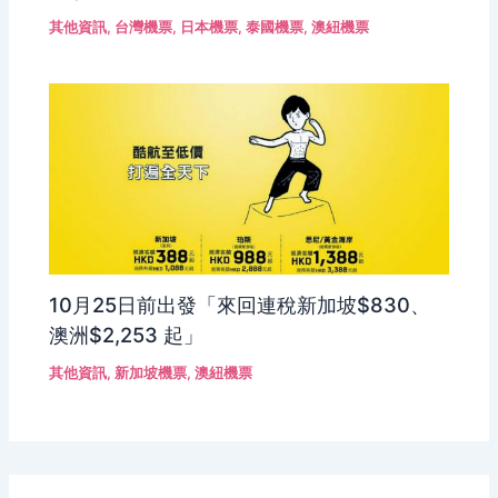
其他資訊
,
台灣機票
,
日本機票
,
泰國機票
,
澳紐機票
10月25日前出發「來回連稅新加坡$830、
澳洲$2,253 起」
其他資訊
,
新加坡機票
,
澳紐機票