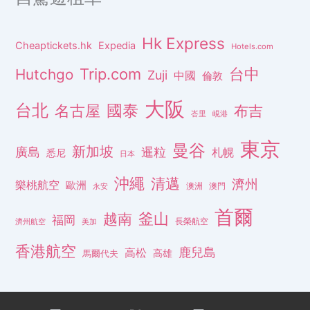
Hk Express
Cheaptickets.hk
Expedia
Hotels.com
Trip.com
台中
Hutchgo
Zuji
中國
倫敦
大阪
台北
名古屋
國泰
布吉
峇里
峴港
東京
曼谷
新加坡
廣島
暹粒
札幌
悉尼
日本
沖繩
清邁
濟州
樂桃航空
歐洲
澳洲
澳門
永安
首爾
釜山
越南
福岡
長榮航空
濟州航空
美加
香港航空
鹿兒島
高松
高雄
馬爾代夫