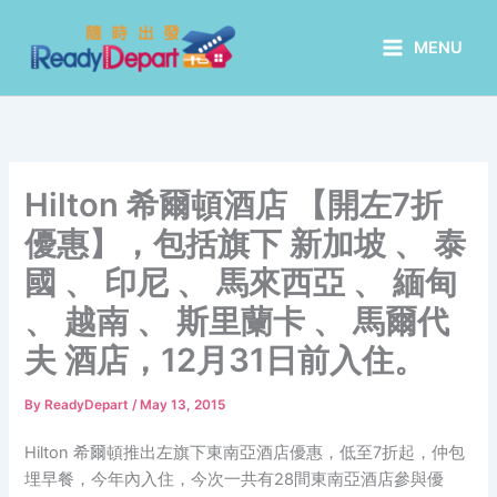
Skip
to
MENU
content
Hilton 希爾頓酒店 【開左7折
優惠】，包括旗下 新加坡 、 泰
國 、 印尼 、 馬來西亞 、 緬甸
、 越南 、 斯里蘭卡 、 馬爾代
夫 酒店，12月31日前入住。
By
ReadyDepart
/
May 13, 2015
Hilton 希爾頓推出左旗下東南亞酒店優惠，低至7折起，仲包
埋早餐，今年內入住，今次一共有28間東南亞酒店參與優