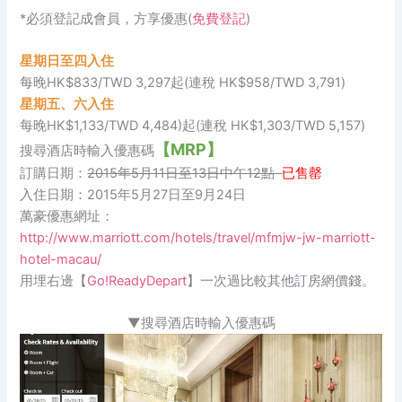
*必須登記成會員，方享優惠(
免費登記
)
星期日至四入住
每晚HK$833/TWD 3,297起(連稅 HK$958/TWD 3,791)
星期五、六入住
每晚HK$1,133/TWD 4,484)起(連稅 HK$1,303/TWD 5,157)
【MRP】
搜尋酒店時輸入優惠碼
訂購日期：
2015年5月11日至13日中午12點
已售罄
入住日期：2015年5月27日至9月24日
萬豪優惠網址：
http://www.marriott.com/hotels/travel/mfmjw-jw-marriott-
hotel-macau/
用埋右邊【
Go!ReadyDepart
】一次過比較其他訂房網價錢。
▼搜尋酒店時輸入優惠碼