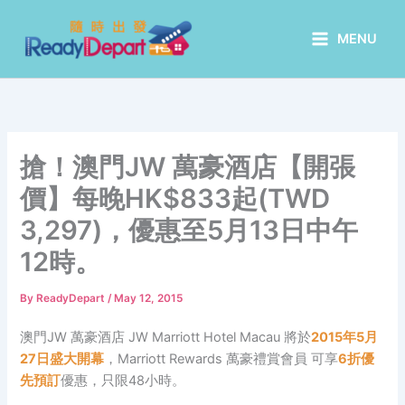
Skip
to
MENU
content
搶！澳門JW 萬豪酒店【開張
價】每晚HK$833起(TWD
3,297)，優惠至5月13日中午
12時。
By
ReadyDepart
/
May 12, 2015
澳門JW 萬豪酒店 JW Marriott Hotel Macau 將於
2015年5月
27日盛大開幕
，Marriott Rewards 萬豪禮賞會員 可享
6折優
先預訂
優惠，只限48小時。