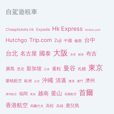
自駕遊租車
Hk Express
Cheaptickets.hk
Expedia
Hotels.com
Trip.com
台中
Hutchgo
Zuji
中國
倫敦
大阪
台北
名古屋
國泰
布吉
峇里
峴港
東京
曼谷
新加坡
廣島
暹粒
札幌
悉尼
日本
沖繩
清邁
濟州
樂桃航空
歐洲
澳洲
澳門
永安
首爾
釜山
越南
福岡
長榮航空
濟州航空
美加
香港航空
鹿兒島
高松
高雄
馬爾代夫