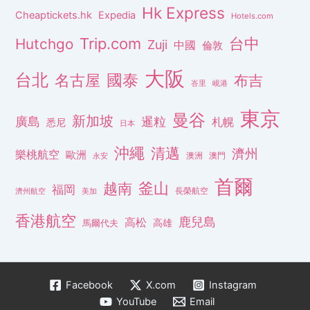
Hk Express
Cheaptickets.hk
Expedia
Hotels.com
Trip.com
台中
Hutchgo
Zuji
中國
倫敦
大阪
台北
名古屋
國泰
布吉
峇里
峴港
東京
曼谷
新加坡
廣島
暹粒
札幌
悉尼
日本
沖繩
清邁
濟州
樂桃航空
歐洲
澳洲
澳門
永安
首爾
釜山
越南
福岡
長榮航空
濟州航空
美加
香港航空
鹿兒島
高松
高雄
馬爾代夫
Facebook
X.com
Instagram
YouTube
Email