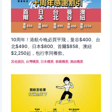
10周年！港航今晚必買平飛，曼谷$400、台
北$490、日本$800、首爾$858、澳紐
$2,250起，包行李同餐飲。
其他資訊
,
台灣機票
,
日本機票
,
泰國機票
,
澳紐機票