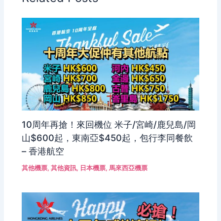
10周年再搶！來回機位 米子/宮崎/鹿兒島/岡
山$600起，東南亞$450起，包行李同餐飲
– 香港航空
其他機票
,
其他資訊
,
日本機票
,
馬來西亞機票