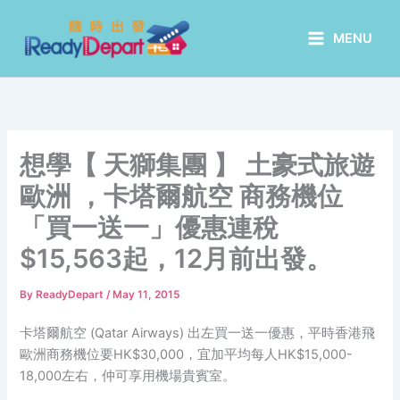
Skip
to
MENU
content
想學【 天獅集團 】 土豪式旅遊
歐洲 ，卡塔爾航空 商務機位
「買一送一」優惠連稅
$15,563起，12月前出發。
By
ReadyDepart
/
May 11, 2015
卡塔爾航空 (Qatar Airways) 出左買一送一優惠，平時香港飛
歐洲商務機位要HK$30,000，宜加平均每人HK$15,000-
18,000左右，仲可享用機場貴賓室。