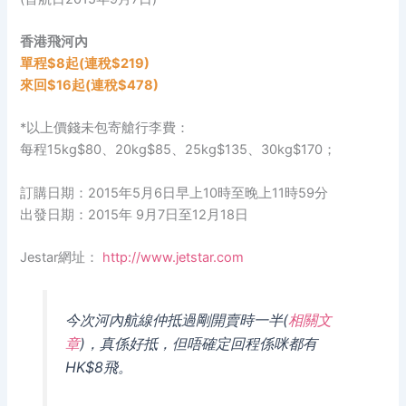
香港飛河內
單程$8起(連稅$219)
來回$16起(連稅$478)
*以上價錢未包寄艙行李費：
每程15kg$80、20kg$85、25kg$135、30kg$170；
訂購日期：2015年5月6日早上10時至晚上11時59分
出發日期：2015年 9月7日至12月18日
Jestar網址：
http://www.jetstar.com
今次河內航線仲抵過剛開賣時一半(
相關文
章
)，真係好抵，但唔確定回程係咪都有
HK$8飛。