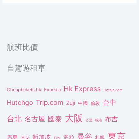
航班比價
自駕遊租車
Hk Express
Cheaptickets.hk
Expedia
Hotels.com
Trip.com
台中
Hutchgo
Zuji
中國
倫敦
大阪
台北
名古屋
國泰
布吉
峇里
峴港
東京
曼谷
新加坡
廣島
暹粒
札幌
悉尼
日本