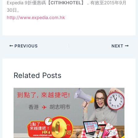
Expedia 9折優惠碼
【CITIHKHOTEL】
，有效至2015年9月
30日。
http://www.expedia.com.hk
PREVIOUS
NEXT
Related Posts