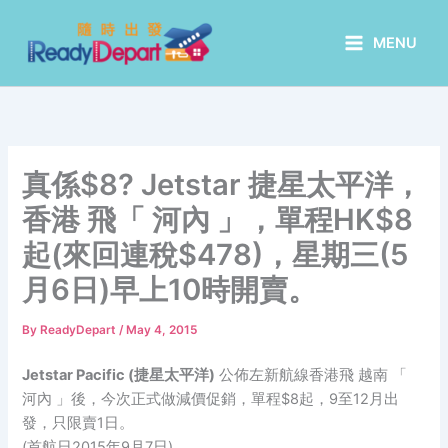
Skip
to
MENU
content
真係$8? Jetstar 捷星太平洋，
香港 飛「 河內 」，單程HK$8
起(來回連稅$478)，星期三(5
月6日)早上10時開賣。
By
ReadyDepart
/
May 4, 2015
Jetstar Pacific (捷星太平洋)
公佈左新航線香港飛 越南 「
河內 」後，今次正式做減價促銷，單程$8起，9至12月出
發，只限賣1日。
(首航日2015年9月7日)