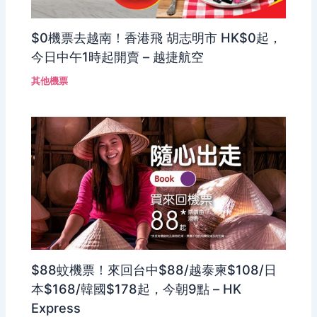
$0機票去越南！香港飛 胡志明市 HK$0起，
今日中午1時起開賣 – 越捷航空
其他機票
$88蚊機票！來回台中$88/越泰柬$108/日
本$168/韓國$178起，今朝9點 – HK
Express