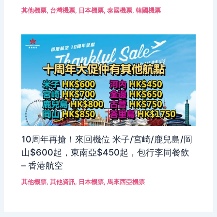
其他機票
,
台灣機票
,
日本機票
,
泰國機票
,
韓國機票
10周年再搶！來回機位 米子/宮崎/鹿兒島/岡
山$600起，東南亞$450起，包行李同餐飲
– 香港航空
其他機票
,
其他資訊
,
日本機票
,
馬來西亞機票