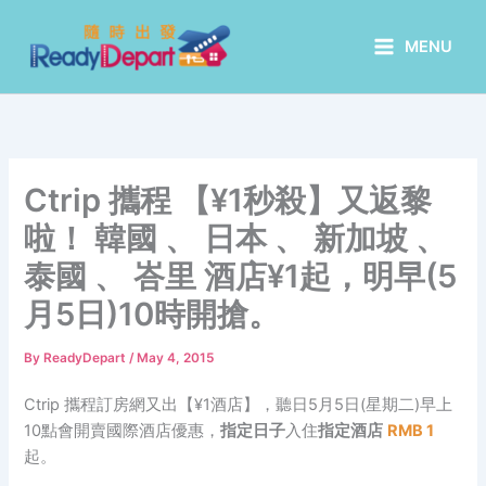
Skip
to
MENU
content
Ctrip 攜程 【¥1秒殺】又返黎
啦！ 韓國 、 日本 、 新加坡 、
泰國 、 峇里 酒店¥1起，明早(5
月5日)10時開搶。
By
ReadyDepart
/
May 4, 2015
Ctrip 攜程訂房網又出【¥1酒店】，聽日5月5日(星期二)早上
10點會開賣國際酒店優惠，
指定日子
入住
指定酒店
RMB 1
起。