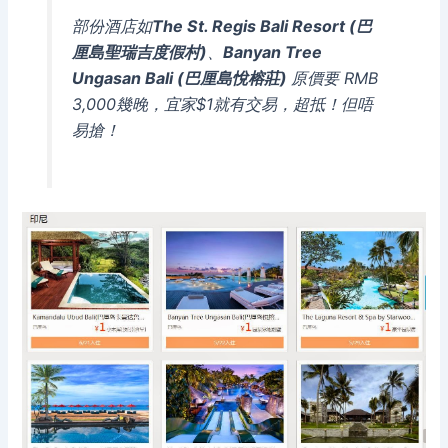
部份酒店如
The St. Regis Bali Resort (巴
厘島聖瑞吉度假村)
、
Banyan Tree
Ungasan Ba​​li (巴厘島悅榕莊)
原價要 RMB
3,000幾晚，宜家$1就有交易，超抵！但唔
易搶！