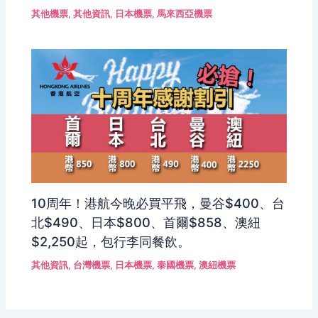
其他機票
,
其他資訊
,
日本機票
,
馬來西亞機票
10周年！港航今晚必買平飛，曼谷$400、台
北$490、日本$800、首爾$858、澳紐
$2,250起，包行李同餐飲。
其他資訊
,
台灣機票
,
日本機票
,
泰國機票
,
澳紐機票