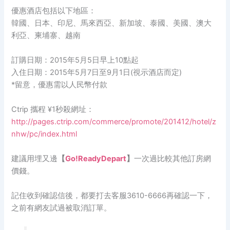
優惠酒店包括以下地區：
韓國、日本、印尼、馬來西亞、新加坡、泰國、美國、澳大
利亞、柬埔寨、越南
訂購日期：2015年5月5日早上10點起
入住日期：2015年5月7日至9月1日(視示酒店而定)
*留意，優惠需以人民幣付款
Ctrip 攜程 ¥1秒殺網址：
http://pages.ctrip.com/commerce/promote/201412/hotel/z
nhw/pc/index.html
建議用埋又邊
【
Go!ReadyDepart
】
一次過比較其他訂房網
價錢。
記住收到確認信後，都要打去客服3610-6666再確認一下，
之前有網友試過被取消訂單。