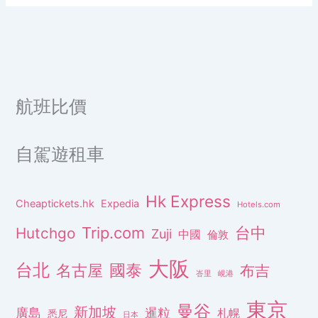
航班比價
自駕遊租車
Hk Express
Cheaptickets.hk
Expedia
Hotels.com
Trip.com
台中
Hutchgo
Zuji
中國
倫敦
大阪
台北
名古屋
國泰
布吉
峇里
峴港
東京
曼谷
新加坡
廣島
暹粒
札幌
悉尼
日本