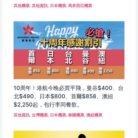
其他機票
,
其他資訊
,
日本機票
,
馬來西亞機票
10周年！港航今晚必買平飛，曼谷$400、台
北$490、日本$800、首爾$858、澳紐
$2,250起，包行李同餐飲。
其他資訊
,
台灣機票
,
日本機票
,
泰國機票
,
澳紐機票