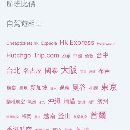
航班比價
自駕遊租車
Hk Express
Cheaptickets.hk
Expedia
Hotels.com
Trip.com
台中
Hutchgo
Zuji
中國
倫敦
大阪
台北
名古屋
國泰
布吉
峇里
峴港
東京
曼谷
新加坡
廣島
暹粒
札幌
悉尼
日本
沖繩
清邁
濟州
樂桃航空
歐洲
澳洲
澳門
永安
首爾
釜山
越南
福岡
長榮航空
濟州航空
美加
香港航空
鹿兒島