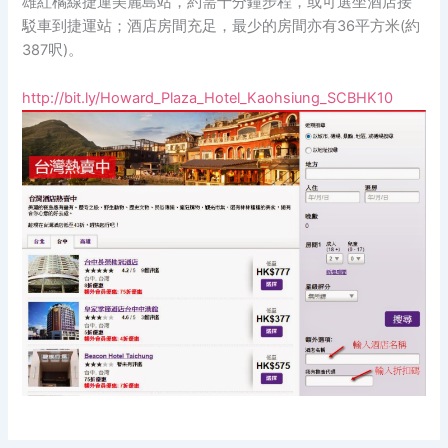
雄紅橘線捷運美麗島站，約需十分鐘步程，或可選坐酒店接
駁車到捷運站；酒店房間充足，最少的房間亦有36平方米(約
387呎)。
http://bit.ly/Howard_Plaza_Hotel_Kaohsiung_SCBHK10