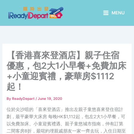
Skip
to
MENU
content
【香港喜來登酒店】親子住宿
優惠，包2大1小早餐+免費加床
+小童迎賓禮，豪華房$1112
起！
By
ReadyDepart
/
June 19, 2020
位於尖沙咀的「喜來登酒店」推出左親子童悠喜來登住宿計
劃，最平豪華大床房 每晚HK$1,112起，包左2大1小早餐，可
以免費加床、小童迎賓禮遇、親子童悠城市指南，仲有訂第
二間客房8折，最啱約埋親戚朋友一家一齊去玩，入住日期至