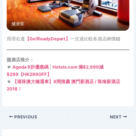
健身室
用埋右邊
【Go!ReadyDepart】
一次過比較各酒店網價錢
搵酒店推介：
★
Agoda 9折優惠碼
|
Hotels.com 滿$2,999減
$299【HK299OFF】
★
【港珠澳大橋通車】8間推薦 澳門新酒店 / 珠海新酒店
2018！
PREVIOUS
NEXT