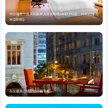
今次優惠中最平的豪華大床房每晚HK$1,112起，約有27平方
米(291呎)
今次優惠已包左咖啡廳早餐