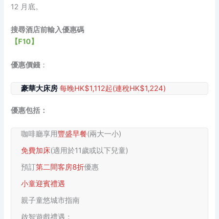
12 月底。
搜尋酒店前輸入優惠碼
【F10】
優惠價錢
：
豪華大床房
每晚HK$1,112起(連稅HK$1,224)
優惠包括：
咖啡廳享用
豐盛早餐
(兩大一小)
免費加床
(適用於11歲或以下兒童)
預訂
第二間客房8折
優惠
小童迎賓禮遇
親子童悠城市指南
啟智遊戲禮遇：