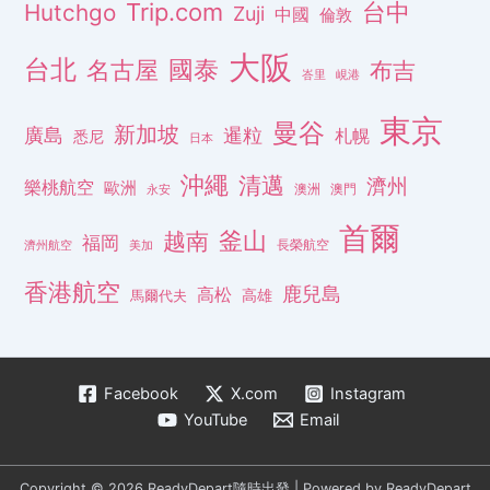
Trip.com
台中
Hutchgo
Zuji
中國
倫敦
大阪
台北
名古屋
國泰
布吉
峇里
峴港
東京
曼谷
新加坡
廣島
暹粒
札幌
悉尼
日本
沖繩
清邁
濟州
樂桃航空
歐洲
澳洲
澳門
永安
首爾
釜山
越南
福岡
長榮航空
濟州航空
美加
香港航空
鹿兒島
高松
高雄
馬爾代夫
Facebook
X.com
Instagram
YouTube
Email
Copyright © 2026 ReadyDepart隨時出發 | Powered by ReadyDepart