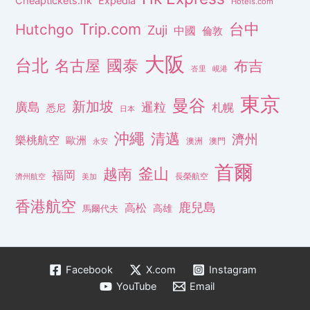
Cheaptickets.hk
Expedia
Hotels.com
Trip.com
台中
Hutchgo
Zuji
中國
倫敦
大阪
台北
名古屋
國泰
布吉
峇里
峴港
東京
曼谷
新加坡
廣島
暹粒
札幌
悉尼
日本
沖繩
清邁
濟州
樂桃航空
歐洲
澳洲
澳門
永安
首爾
釜山
越南
福岡
長榮航空
濟州航空
美加
香港航空
鹿兒島
高松
高雄
馬爾代夫
Facebook
X.com
Instagram
YouTube
Email