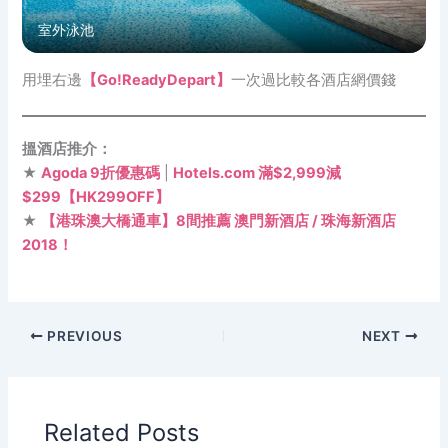
室外泳池
用埋右邊
【Go!ReadyDepart】
一次過比較各酒店網價錢
搵酒店推介：
★
Agoda 9折優惠碼
|
Hotels.com 滿$2,999減
$299【HK299OFF】
★
【港珠澳大橋通車】8間推薦 澳門新酒店 / 珠海新酒店
2018！
PREVIOUS
NEXT
Related Posts