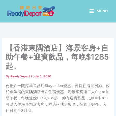
Skip
to
MENU
content
【香港東隅酒店】海景客房+自
助午餐+迎賓飲品，每晚$1285
起。
By
ReadyDepart
/
July 6, 2020
再推介一間港島區酒店Staycation優惠，仲係住海景房添。位
於鰂魚涌的東隅酒店出左住宿優惠，海景客房連二人Sugar自
助午餐，每晚連稅HK$1,285起，仲有迎賓飲品，加HK$385
可以入住海景精選客房，兩邊落地大玻璃，個景正好多，入
住日期至8月底。