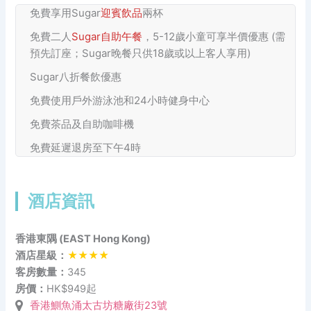
免費享用Sugar
迎賓飲品
兩杯
免費二人
Sugar自助午餐
，5-12歲小童可享半價優惠 (需
預先訂座；Sugar晚餐只供18歲或以上客人享用)
Sugar八折餐飲優惠
免費使用戶外游泳池和24小時健身中心
免費茶品及自助咖啡機
免費延遲退房至下午4時
酒店資訊
香港東隅 (EAST Hong Kong)
酒店星級：
★★★★
客房數量：
345
房價：
HK$949起
香港鰂魚涌太古坊糖廠街23號