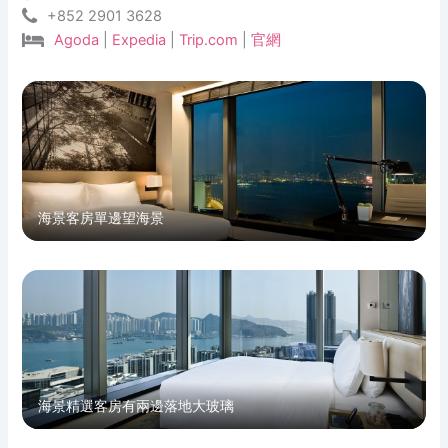
+852 2901 3628
Agoda
|
Expedia
|
Trip.com
|
官網
海景客房單邊望海景
海景精選客房有兩邊落地大玻璃