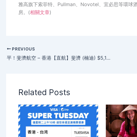
雅高旗下索菲特、Pullman、Novotel、宜必思等環
房。(
相關文章
)
PREVIOUS
平！斐濟航空 – 香港【直航】斐濟 (楠迪) $5,150起(連稅$6,536)，6月前出發。
Related Posts