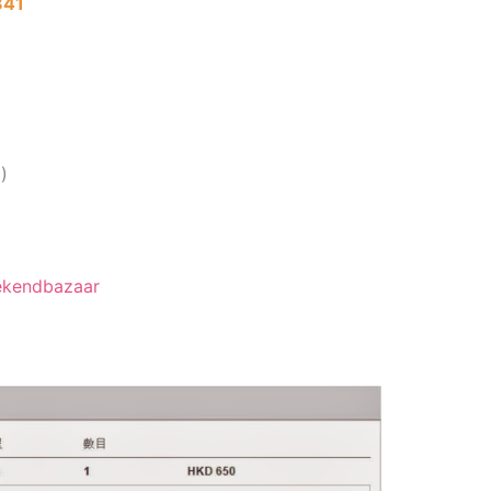
41
)
eekendbazaar