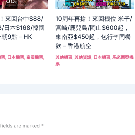
！來回台中$88/
10周年再搶！來回機位 米子/
8/日本$168/韓國
宮崎/鹿兒島/岡山$600起，
朝9點 – HK
東南亞$450起，包行李同餐
飲 – 香港航空
機票
,
日本機票
,
泰國機票
,
其他機票
,
其他資訊
,
日本機票
,
馬來西亞機
票
 fields are marked
*