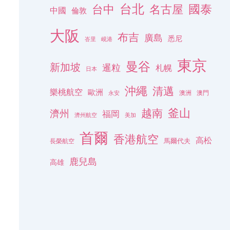
台北
名古屋
國泰
台中
中國
倫敦
大阪
布吉
廣島
悉尼
峇里
峴港
東京
曼谷
新加坡
暹粒
札幌
日本
沖繩
清邁
樂桃航空
歐洲
澳洲
澳門
永安
釜山
越南
濟州
福岡
濟州航空
美加
首爾
香港航空
高松
長榮航空
馬爾代夫
鹿兒島
高雄