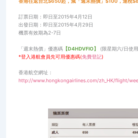
香港往返台北$650起，減「週末熱價」$100，連稅$8
訂票日期：即日至2015年4月12日
出發日期：即日至2015年4月29日
機票有效期為2-7日
「週末熱價」優惠碼
【D4HDVFIO】
(限星期六/日使用
*登入港航會員先可用優惠碼(
免費登記
)
香港航空網址：
http://www.hongkongairlines.com/zh_HK/flight/w