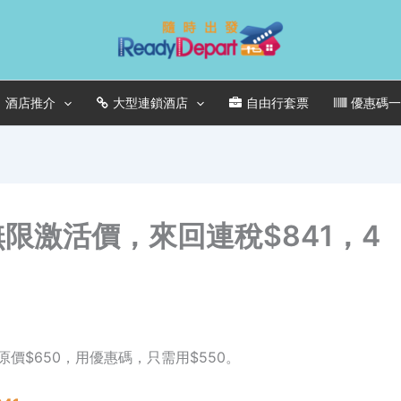
酒店推介
大型連鎖酒店
自由行套票
優惠碼
 無限激活價，來回連稅$841，4
$650，用優惠碼，只需用$550。