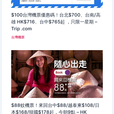
$100台灣機票優惠碼！台北$700、台南/高
雄 HK$716、台中$765起 ，只限一星期 –
Trip .com
台灣機票
$88蚊機票！來回台中$88/越泰柬$108/日
本$168/韓國$178起，今朝9點 – HK