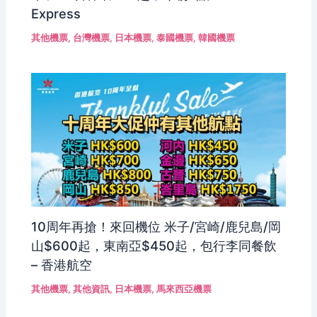
Express
其他機票
,
台灣機票
,
日本機票
,
泰國機票
,
韓國機票
10周年再搶！來回機位 米子/宮崎/鹿兒島/岡
山$600起，東南亞$450起，包行李同餐飲
– 香港航空
其他機票
,
其他資訊
,
日本機票
,
馬來西亞機票