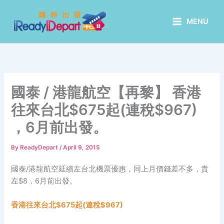
Skip
to
MENU
content
國泰 / 港龍航空【再黎】 香港
往來台北$675起(連稅$967)
，6月前出發。
By
ReadyDepart
/
April 9, 2015
國泰/港龍航空延續左台北機票優惠，同上月價錢差不多，貴
左$8，6月前出發。
香港往來台北$675起(連稅$967)