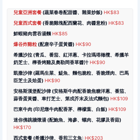
兒童亞洲套餐
(蔬菜春卷配甜醬、雜菜炒飯)
HK$83
兒童西式套餐
(香脆雞塊配西蘭花、肉醬意粉)
HK$83
鮮蝦豬肉雲吞湯麵
HK$85
爆谷炸雞粒
(配唐辛子蛋黃醬)
HK$90
希臘沙拉
(青瓜、番茄、紅洋蔥、卡拉瑪塔橄欖、希臘羊
奶芝士、檸香烤雞及奧勒岡香草醬汁
HK$90
凱撒沙律
(羅馬生菜、鯷魚、麵包脆粒、香脆煙肉、巴馬
臣芝士及烚蛋)
HK$90
安格斯漢堡配沙律
(安格斯牛肉配香脆焦糖洋蔥、番茄、
蒜香蛋黃醬、車打芝士、第戎芥末及法式麵包)
HK$109
巴東牛肉
(印尼燉牛肉配香茅、檸檬葉、白飯)
HK$109
迷你佛跳牆燉湯
(配鮑魚、海參、螺肉、花膠及香菇)
HK$170
西式套餐
(希臘沙律、香煎三文魚
)
HK$203