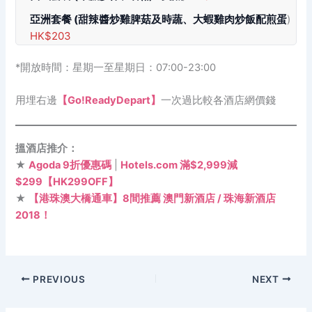
亞洲套餐
(甜辣醬炒雞脾菇及時蔬、大蝦雞肉炒飯配煎蛋
)
HK$203
*開放時間：星期一至星期日：07:00-23:00
用埋右邊
【Go!ReadyDepart】
一次過比較各酒店網價錢
搵酒店推介：
★
Agoda 9折優惠碼
|
Hotels.com 滿$2,999減
$299【HK299OFF】
★
【港珠澳大橋通車】8間推薦 澳門新酒店 / 珠海新酒店
2018！
PREVIOUS
NEXT