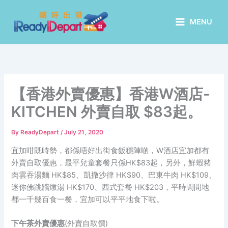
Skip
to
MENU
content
【香港外賣優惠】香港W酒店-
KITCHEN 外賣自取 $83起。
By
ReadyDepart
/
July 21, 2020
宜加咁既時勢，都係唔好出街食飯穩陣啲，W酒店宜加都有
外賣自取優惠，最平兒童套餐只係HK$83起，另外，鮮蝦豬
肉雲吞湯麵 HK$85、凱撒沙律 HK$90、巴東牛肉 HK$109、
迷你佛跳牆燉湯 HK$170、西式套餐 HK$203，平時閒閒地
都一千幾百食一餐，宜加可以平平地食下啦。
下午茶外賣優惠
(外賣自取價)