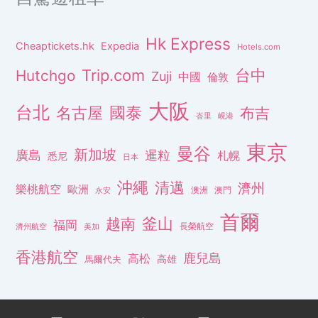
Hk Express
Cheaptickets.hk
Expedia
Hotels.com
Trip.com
台中
Hutchgo
Zuji
中國
倫敦
大阪
台北
名古屋
國泰
布吉
峇里
峴港
東京
曼谷
新加坡
廣島
暹粒
札幌
悉尼
日本
沖繩
清邁
濟州
樂桃航空
歐洲
澳洲
澳門
永安
首爾
釜山
越南
福岡
長榮航空
濟州航空
美加
香港航空
鹿兒島
高松
高雄
馬爾代夫