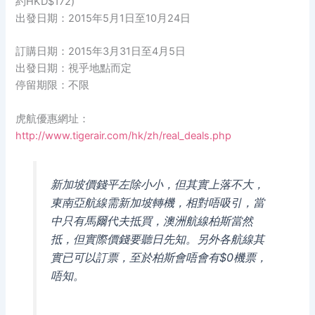
約HKD$172)
出發日期：2015年5月1日至10月24日
訂購日期：2015年3月31日至4月5日
出發日期：視乎地點而定
停留期限：不限
虎航優惠網址：
http://www.tigerair.com/hk/zh/real_deals.php
新加坡價錢平左除小小，但其實上落不大，
東南亞航線需新加坡轉機，相對唔吸引，當
中只有馬爾代夫抵買，澳洲航線柏斯當然
抵，但實際價錢要聽日先知。另外各航線其
實已可以訂票，至於柏斯會唔會有$0機票，
唔知。