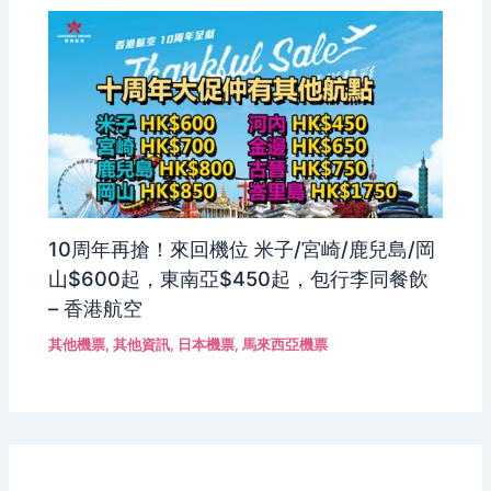
10周年再搶！來回機位 米子/宮崎/鹿兒島/岡
山$600起，東南亞$450起，包行李同餐飲
– 香港航空
其他機票
,
其他資訊
,
日本機票
,
馬來西亞機票