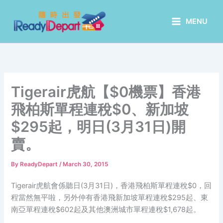
Skip
to
MENU
content
Tigerair虎航【$0機票】香港
飛柏斯單程連稅$0、新加坡
$295起，明日(3月31日)開
賣。
By
ReadyDepart
/
March 30, 2015
Tigerair虎航會係聽日(3月31日)，香港飛柏斯單程連稅$0，回
程當然無平啦，另外仲有香港飛新加坡單程連稅$295起、東
南亞單程連稅$602起及其他澳洲城市單程連稅$1,678起。