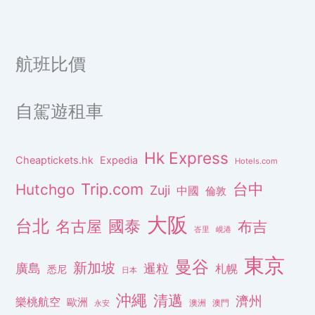
航班比價
自駕遊租車
Hk Express
Cheaptickets.hk
Expedia
Hotels.com
Trip.com
台中
Hutchgo
Zuji
中國
倫敦
大阪
台北
名古屋
國泰
布吉
峇里
峴港
東京
曼谷
新加坡
廣島
暹粒
札幌
悉尼
日本
沖繩
清邁
濟州
樂桃航空
歐洲
澳洲
澳門
永安