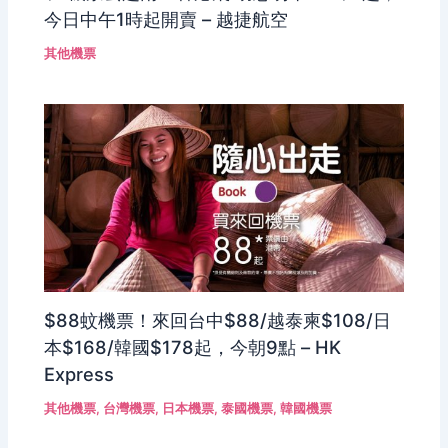
今日中午1時起開賣 – 越捷航空
其他機票
$88蚊機票！來回台中$88/越泰柬$108/日
本$168/韓國$178起，今朝9點 – HK
Express
其他機票
,
台灣機票
,
日本機票
,
泰國機票
,
韓國機票