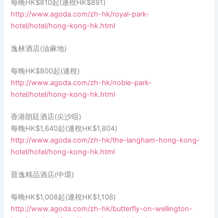
每晚HK$810起(連稅HK$891)
http://www.agoda.com/zh-hk/royal-park-
hotel/hotel/hong-kong-hk.html
逸林酒店(油麻地)
每晚HK$800起(連稅)
http://www.agoda.com/zh-hk/noble-park-
hotel/hotel/hong-kong-hk.html
香港朗廷酒店(尖沙咀)
每晚HK$1,640起(連稅HK$1,804)
http://www.agoda.com/zh-hk/the-langham-hong-kong-
hotel/hotel/hong-kong-hk.html
晉逸精品酒店(中環)
每晚HK$1,008起(連稅HK$1,108)
http://www.agoda.com/zh-hk/butterfly-on-wellington-