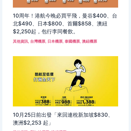
10周年！港航今晚必買平飛，曼谷$400、台
北$490、日本$800、首爾$858、澳紐
$2,250起，包行李同餐飲。
其他資訊
,
台灣機票
,
日本機票
,
泰國機票
,
澳紐機票
10月25日前出發「來回連稅新加坡$830、
澳洲$2,253 起」