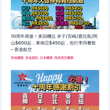
10周年再搶！來回機位 米子/宮崎/鹿兒島/岡
山$600起，東南亞$450起，包行李同餐飲
– 香港航空
其他機票
,
其他資訊
,
日本機票
,
馬來西亞機票