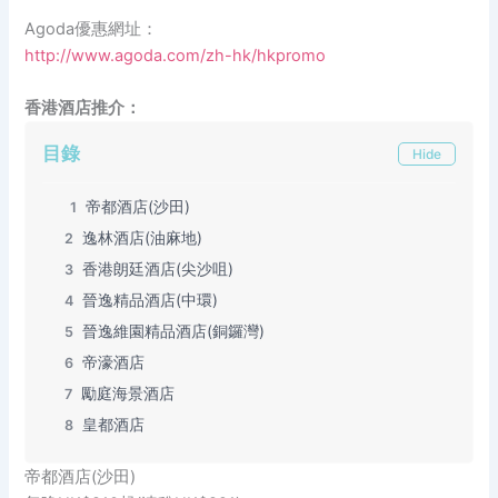
Agoda優惠網址：
http://www.agoda.com/zh-hk/hkpromo
香港酒店推介：
目錄
Hide
帝都酒店(沙田)
1
逸林酒店(油麻地)
2
香港朗廷酒店(尖沙咀)
3
晉逸精品酒店(中環)
4
晉逸維園精品酒店(銅鑼灣)
5
帝濠酒店
6
勵庭海景酒店
7
皇都酒店
8
帝都酒店(沙田)