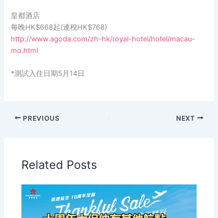
皇都酒店
每晚HK$668起(連稅HK$768)
http://www.agoda.com/zh-hk/royal-hotel/hotel/macau-
mo.html
*測試入住日期5月14日
PREVIOUS
NEXT
Related Posts