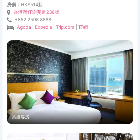
房價：
HK$514起
香港灣仔謝斐道238號
+852 2598 8888
Agoda
|
Expedia
|
Trip.com
|
官網
高級客房