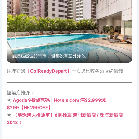
酒店雖然位於鬧市，但都設有室外泳池
用埋右邊
【Go!ReadyDepart】
一次過比較各酒店網價錢
搵酒店推介：
★
Agoda 9折優惠碼
|
Hotels.com 滿$2,999減
$299【HK299OFF】
★
【港珠澳大橋通車】8間推薦 澳門新酒店 / 珠海新酒店
2018！