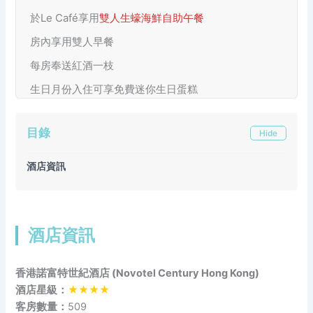
於Le Café享用
雙人生蠔海鮮自助午餐
房內享用雙人早餐
每房奉送紅酒一枝
生日月份入住可享免費迷你生日蛋糕
目錄
Hide
酒店資訊
酒店資訊
香港諾富特世紀酒店 (Novotel Century Hong Kong)
酒店星級：
★★★★
客房數量：
509