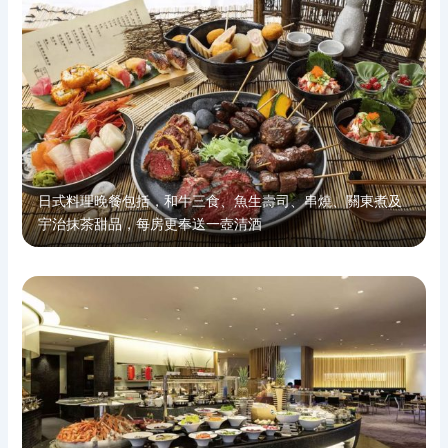
日式料理晚餐包括，和牛三食、魚生壽司、串燒、關東煮及
宇治抹茶甜品，每房更奉送一壺清酒