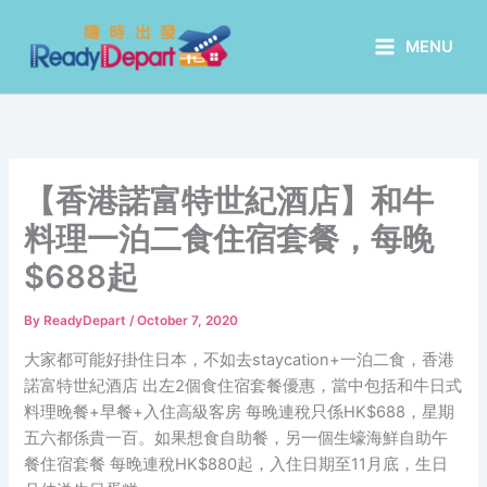
Skip
to
MENU
content
【香港諾富特世紀酒店】和牛
料理一泊二食住宿套餐，每晚
$688起
By
ReadyDepart
/
October 7, 2020
大家都可能好掛住日本，不如去staycation+一泊二食，香港
諾富特世紀酒店 出左2個食住宿套餐優惠，當中包括和牛日式
料理晚餐+早餐+入住高級客房 每晚連稅只係HK$688，星期
五六都係貴一百。如果想食自助餐，另一個生蠔海鮮自助午
餐住宿套餐 每晚連稅HK$880起，入住日期至11月底，生日