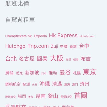
航班比價
自駕遊租車
Hk Express
Cheaptickets.hk
Expedia
Hotels.com
Trip.com
台中
Hutchgo
Zuji
中國
倫敦
大阪
台北
名古屋
國泰
布吉
峇里
峴港
東京
曼谷
新加坡
廣島
暹粒
札幌
悉尼
日本
沖繩
清邁
濟州
樂桃航空
歐洲
澳洲
澳門
永安
首爾
釜山
越南
福岡
長榮航空
濟州航空
美加
香港航空