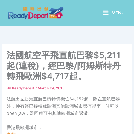
Skip
to
MENU
content
法國航空平飛直航巴黎$5,211
起(連稅)，經巴黎/阿姆斯特丹
轉飛歐洲$4,717起。
By
ReadyDepart
/
March 19, 2015
法航出左香港直航巴黎特價機位$4,252起，除左直航巴黎
外，仲有經巴黎轉飛歐洲其他歐洲城市都有得平，仲可以
open jaw，即回程可由其他歐洲城市返港。
香港飛歐洲城市：