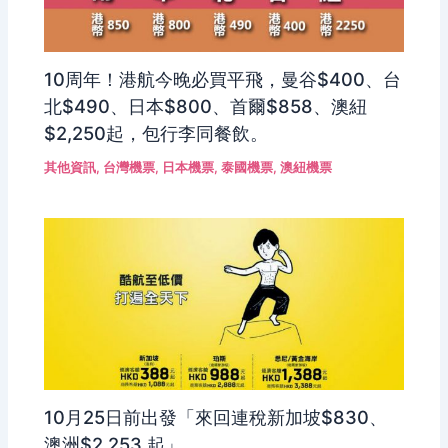
10周年！港航今晚必買平飛，曼谷$400、台
北$490、日本$800、首爾$858、澳紐
$2,250起，包行李同餐飲。
其他資訊
,
台灣機票
,
日本機票
,
泰國機票
,
澳紐機票
10月25日前出發「來回連稅新加坡$830、
澳洲$2,253 起」