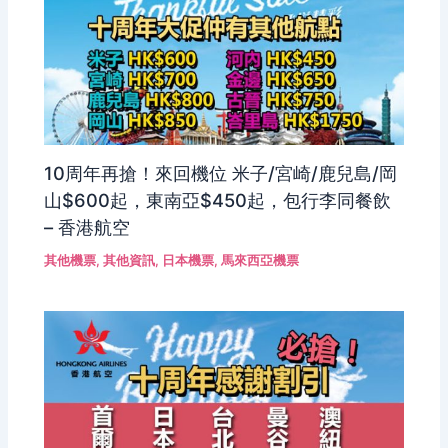
10周年再搶！來回機位 米子/宮崎/鹿兒島/岡
山$600起，東南亞$450起，包行李同餐飲
– 香港航空
其他機票
,
其他資訊
,
日本機票
,
馬來西亞機票