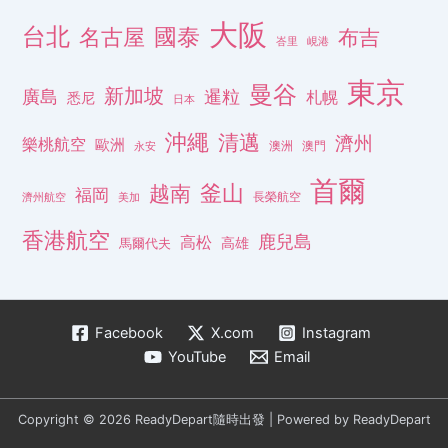
大阪
台北
名古屋
國泰
布吉
峇里
峴港
東京
曼谷
新加坡
廣島
暹粒
札幌
悉尼
日本
沖繩
清邁
濟州
樂桃航空
歐洲
澳洲
澳門
永安
首爾
釜山
越南
福岡
長榮航空
濟州航空
美加
香港航空
鹿兒島
高松
高雄
馬爾代夫
Facebook
X.com
Instagram
YouTube
Email
Copyright © 2026 ReadyDepart隨時出發 | Powered by ReadyDepart