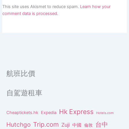
This site uses Akismet to reduce spam.
Learn how your
comment data is processed.
航班比價
自駕遊租車
Hk Express
Cheaptickets.hk
Expedia
Hotels.com
Trip.com
台中
Hutchgo
Zuji
中國
倫敦