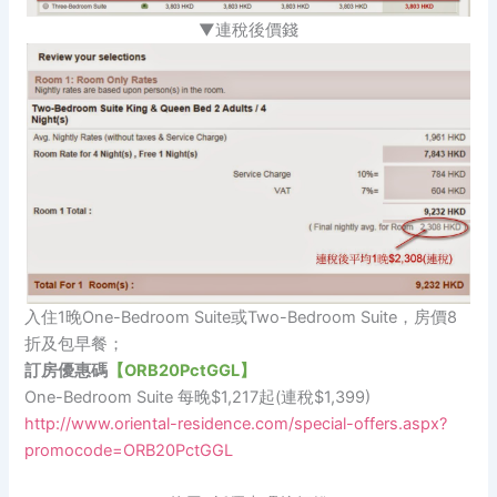
▼連稅後價錢
入住1晚One-Bedroom Suite或Two-Bedroom Suite，房價8
折及包早餐；
訂房優惠碼
【ORB20PctGGL】
One-Bedroom Suite 每晚$1,217起(連稅$1,399)
http://www.oriental-residence.com/special-offers.aspx?
promocode=ORB20PctGGL