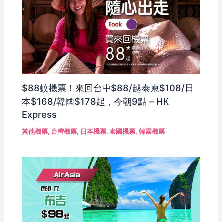
$88蚊機票！來回台中$88/越泰柬$108/日
本$168/韓國$178起，今朝9點 – HK
Express
其他機票
,
台灣機票
,
日本機票
,
泰國機票
,
韓國機票