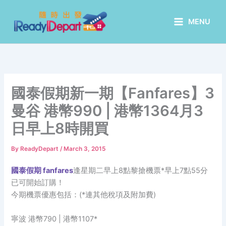
Skip
to
MENU
content
國泰假期新一期【Fanfares】3
曼谷 港幣990 | 港幣1364月3
日早上8時開買
By
ReadyDepart
/
March 3, 2015
國泰假期 fanfares
逢星期二早上8點黎搶機票*早上7點55分
已可開始訂購！
今期機票優惠包括：(*連其他稅項及附加費)
寧波 港幣790 | 港幣1107*