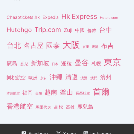
Hk Express
Cheaptickets.hk
Expedia
Hotels.com
Trip.com
台中
Hutchgo
Zuji
中國
倫敦
大阪
台北
名古屋
國泰
布吉
峇里
峴港
東京
曼谷
新加坡
廣島
暹粒
札幌
悉尼
日本
沖繩
清邁
濟州
樂桃航空
歐洲
澳洲
澳門
永安
首爾
釜山
越南
福岡
長榮航空
濟州航空
美加
香港航空
鹿兒島
高松
高雄
馬爾代夫
Facebook
X.com
Instagram