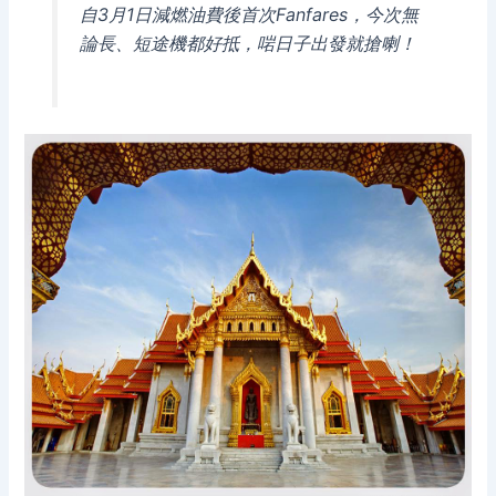
自3月1日減燃油費後首次Fanfares，今次無
論長、短途機都好抵，啱日子出發就搶喇！