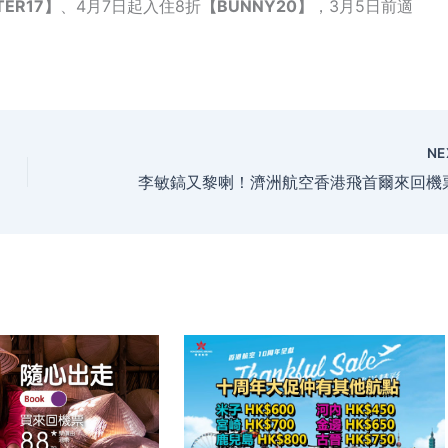
TER17】
、4月7日起入住8折
【BUNNY20】
，3月5日前適
NE