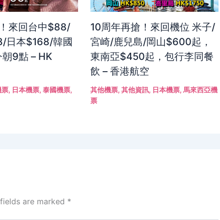
！來回台中$88/
10周年再搶！來回機位 米子/
8/日本$168/韓國
宮崎/鹿兒島/岡山$600起，
朝9點 – HK
東南亞$450起，包行李同餐
飲 – 香港航空
機票
,
日本機票
,
泰國機票
,
其他機票
,
其他資訊
,
日本機票
,
馬來西亞機
票
 fields are marked
*