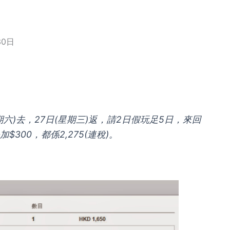
30日
期六)去，27日(星期三)返，請2日假玩足5日，來回
$300，都係2,275(連稅)。