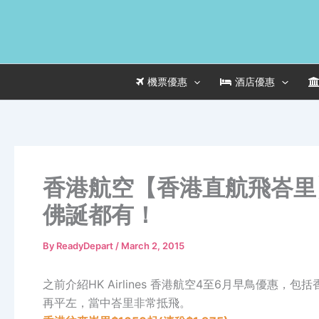
Skip
to
content
機票優惠
酒店優惠
香港航空【香港直航飛峇里】
佛誕都有！
By
ReadyDepart
/
March 2, 2015
之前介紹HK Airlines 香港航空4至6月早鳥優
再平左，當中峇里非常抵飛。