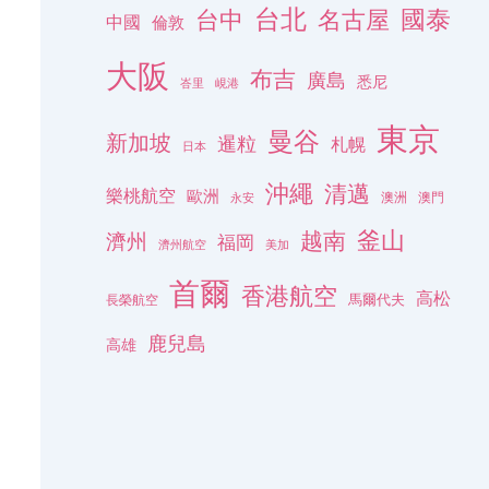
台北
名古屋
國泰
台中
中國
倫敦
大阪
布吉
廣島
悉尼
峇里
峴港
東京
曼谷
新加坡
暹粒
札幌
日本
沖繩
清邁
樂桃航空
歐洲
澳洲
澳門
永安
釜山
越南
濟州
福岡
濟州航空
美加
首爾
香港航空
高松
長榮航空
馬爾代夫
鹿兒島
高雄