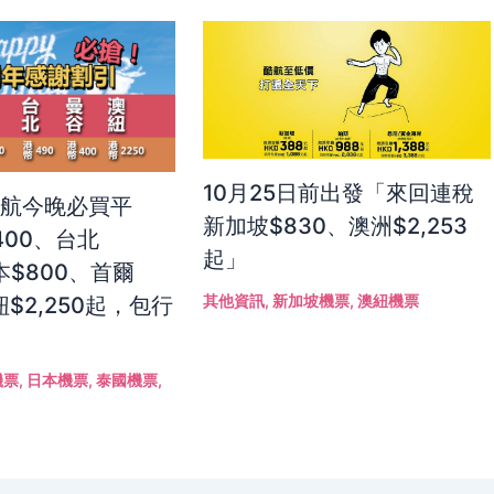
10月25日前出發「來回連稅
港航今晚必買平
新加坡$830、澳洲$2,253
400、台北
起」
本$800、首爾
其他資訊
,
新加坡機票
,
澳紐機票
紐$2,250起，包行
機票
,
日本機票
,
泰國機票
,