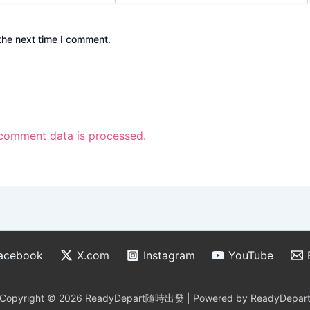
the next time I comment.
comment data is processed.
acebook
X.com
Instagram
YouTube
Copyright © 2026 ReadyDepart隨時出發 | Powered by ReadyDepar