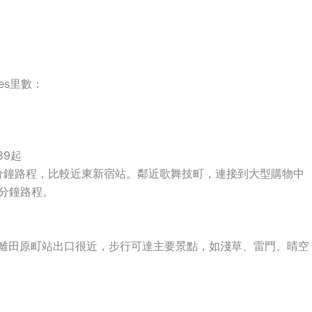
es里數：
89起
15分鐘路程，比較近東新宿站。鄰近歌舞技町，連接到大型購物中
分鐘路程。
離田原町站出口很近，步行可達主要景點，如淺草、雷門、晴空