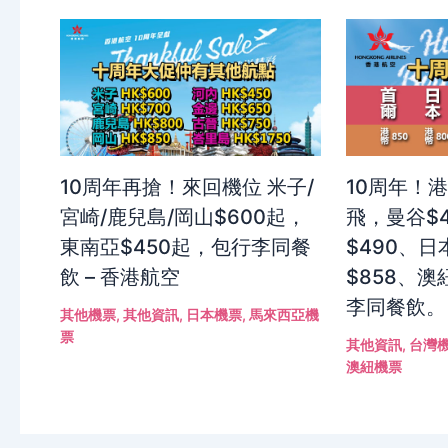
10周年再搶！來回機位 米子/
10周年！
宮崎/鹿兒島/岡山$600起，
飛，曼谷$
東南亞$450起，包行李同餐
$490、日
飲 – 香港航空
$858、澳
李同餐飲。
其他機票
,
其他資訊
,
日本機票
,
馬來西亞機
票
其他資訊
,
台灣
澳紐機票