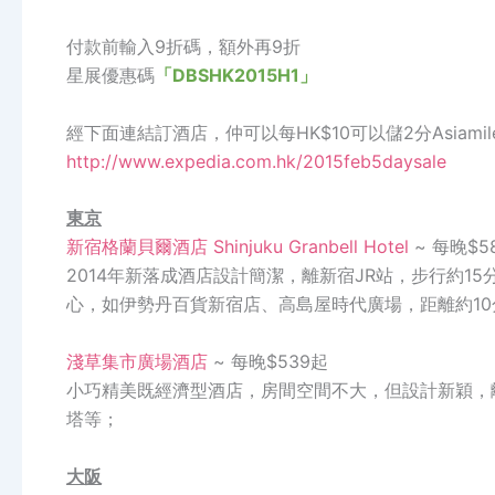
付款前輸入9折碼，額外再9折
星展優惠碼
「DBSHK2015H1」
經下面連結訂酒店，仲可以每HK$10可以儲2分Asiamil
http://www.expedia.com.hk/2015feb5daysale
東京
新宿格蘭貝爾酒店 Shinjuku Granbell Hotel
~ 每晚$5
2014年新落成酒店設計簡潔，離新宿JR站，步行約
心，如伊勢丹百貨新宿店、高島屋時代廣場，距離約10
淺草集市廣場酒店
~ 每晚$539起
小巧精美既經濟型酒店，房間空間不大，但設計新穎，
塔等；
大阪