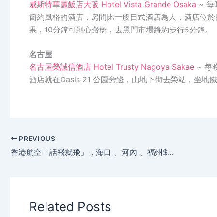
威斯特華麗飯店大阪 Hotel Vista Grande Osaka
~ 每
簡約風格的酒店，房間比一般日式酒店為大，酒店位於
果，10分鐘可到心齋橋，去黑門市場將約步行5分鐘。
名古屋
名古屋榮誠信酒店 Hotel Trusty Nagoya Sakae
~ 每
酒店就在Oasis 21 公園旁邊，由地下街去榮站，
PREVIOUS
香港航空「話飛就飛」，海口 、河內 、福州$450起，2至3月出發。
Related Posts