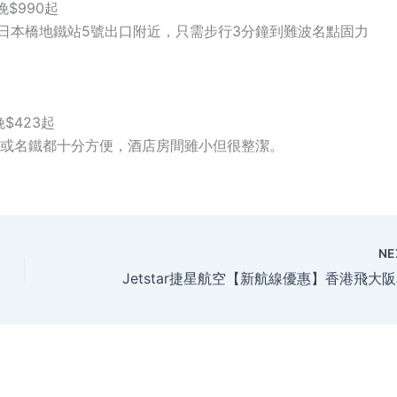
晚$990起
日本橋地鐵站5號出口附近，只需步行3分鐘到難波名點固力
晚$423起
坐地鐵或名鐵都十分方便，酒店房間雖小但很整潔。
NE