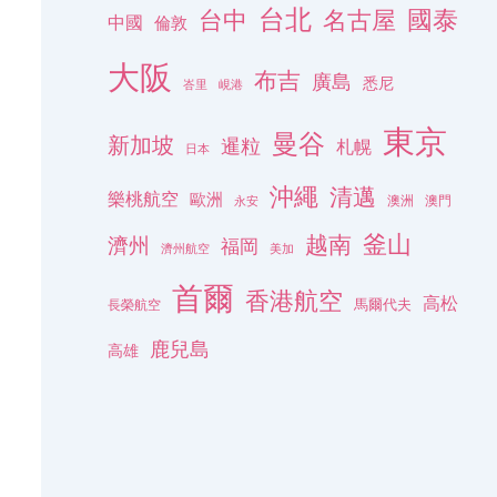
台北
名古屋
國泰
台中
中國
倫敦
大阪
布吉
廣島
悉尼
峇里
峴港
東京
曼谷
新加坡
暹粒
札幌
日本
沖繩
清邁
樂桃航空
歐洲
澳洲
澳門
永安
釜山
越南
濟州
福岡
濟州航空
美加
首爾
香港航空
高松
長榮航空
馬爾代夫
鹿兒島
高雄