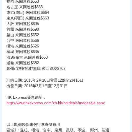
福岡 來回連稅$553
名古屋 來回連稅$663
東京(成田) 來回連稅$664
東京(羽田) 來回連稅$663
大阪 來回連稅$695
首爾 來回連稅$690
釜山 來回連稅$652
台中 來回連稅$566
峴港 來回連稅$626
檳城 來回連稅$635
清邁/布吉 來回連稅$653
暹粒 來回連稅$682
鄭州/昆明/寧波/無錫 來回連稅$702
訂購日期: 2015年2月10日零晨12點至2月16日
出發日期: 2015年3月1日至12月31日
HK Express優惠網址：
http://www.hkexpress.com/zh-hk/hotdeals/megasale.aspx
以上既價錢係未包行李寄艙費用
區域1：
暹粒、
峴港、台中、泉州、昆明、寧波、 鄭州、清邁