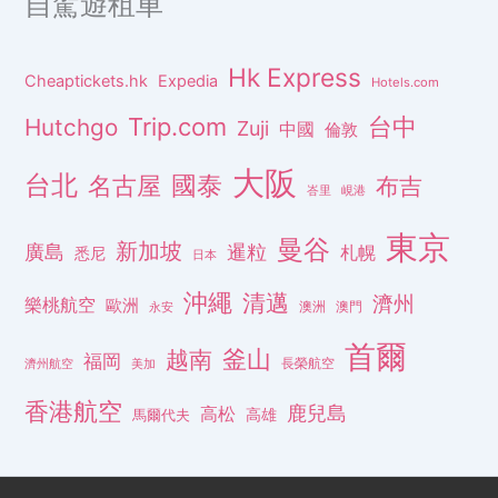
自駕遊租車
Hk Express
Cheaptickets.hk
Expedia
Hotels.com
Trip.com
台中
Hutchgo
Zuji
中國
倫敦
大阪
台北
名古屋
國泰
布吉
峇里
峴港
東京
曼谷
新加坡
廣島
暹粒
札幌
悉尼
日本
沖繩
清邁
濟州
樂桃航空
歐洲
澳洲
澳門
永安
首爾
釜山
越南
福岡
長榮航空
濟州航空
美加
香港航空
鹿兒島
高松
高雄
馬爾代夫