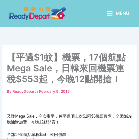
Skip
to
MENU
content
【平過$1蚊】機票，17個航點
Mega Sale，日韓來回機票連
稅$553起，今晚12點開搶！
By
ReadyDepart
/
February 9, 2015
又黎Mega Sale，今次咁平，仲平過哂上次$1同$5機票優惠，全因減左
燃油附加費，今晚12點開賣！
全部17個航點單程$68，來回價錢：