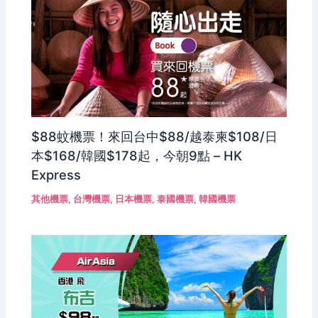
$88蚊機票！來回台中$88/越泰柬$108/日
本$168/韓國$178起，今朝9點 – HK
Express
其他機票
,
台灣機票
,
日本機票
,
泰國機票
,
韓國機票