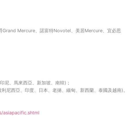
爵Grand Mercure、諾富特Novotel、美居Mercure、宜必思
灣、印尼、馬來西亞、新加坡、南韓)；
法屬波利尼西亞、印度、日本、老撾、緬甸、新西蘭、泰國及越南)。
/asiapacific.shtml