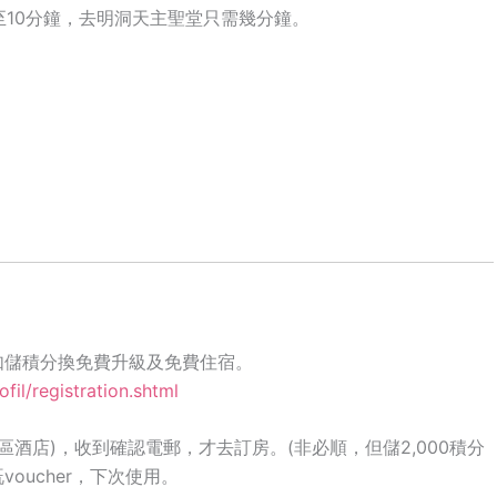
10分鐘，去明洞天主聖堂只需幾分鐘。
如儲積分換免費升級及免費住宿。
fil/registration.shtml
區酒店
)
，收到確認電郵，才去訂房。
(
非必順，但儲
2,000
積分
既
voucher
，下次使用。