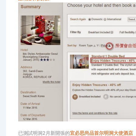
已測試明洞2月新開張的
宜必思尚品首尔明洞大使酒店