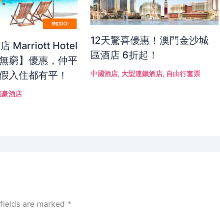
12天驚喜優惠！澳門金沙城
Marriott Hotel
區酒店 6折起！
無窮】優惠，仲平
假入住都有平！
中國酒店
,
大型連鎖酒店
,
自由行套票
萬豪酒店
 fields are marked
*