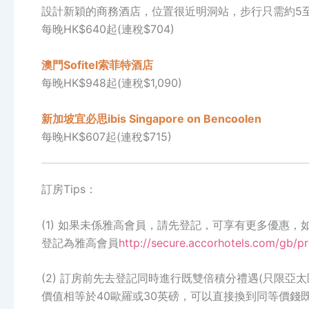
設計新穎的商務酒店，位置很近明洞站，步行只需約5至
每晚HK$640起(連稅$704)
澳門Sofitel
索菲特酒店
每晚HK$948起(連稅$1,090)
新加坡宜必思ibis Singapore on Bencoolen
每晚HK$607起(連稅$715)
訂房
Tips
：
(1)
如果未係雅高會員，請先登記，可享有更多優惠，
登記為雅高會員
http://secure.accorhotels.com/gb/pro
(2)
訂房前先去登記同時進行既雙倍積分
禮遇(
只限亞太
價值相等於
40
歐羅或
30
英磅
，可以直接換到同等價錢