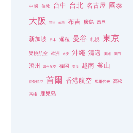
台北
名古屋
國泰
台中
中國
倫敦
大阪
布吉
廣島
悉尼
峇里
峴港
東京
曼谷
新加坡
暹粒
札幌
日本
沖繩
清邁
樂桃航空
歐洲
澳洲
澳門
永安
釜山
越南
濟州
福岡
濟州航空
美加
首爾
香港航空
高松
長榮航空
馬爾代夫
鹿兒島
高雄