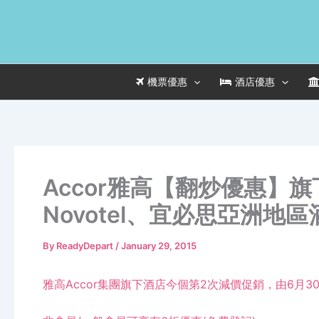
Skip
to
content
機票優惠
酒店優惠
Accor雅高【翻炒優惠】旗下
Novotel、宜必思亞洲
By
ReadyDepart
/
January 29, 2015
雅高Accor集團旗下酒店今個第2次減價促銷，由6月