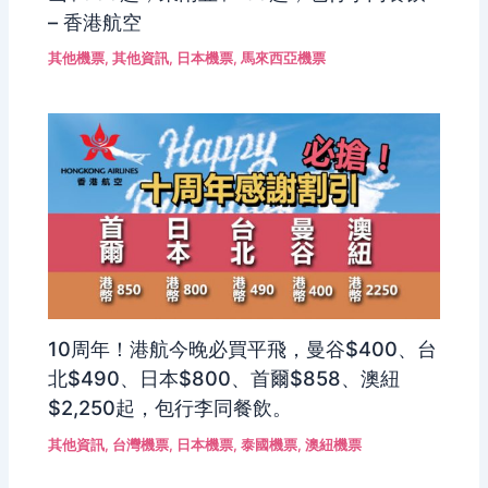
– 香港航空
其他機票
,
其他資訊
,
日本機票
,
馬來西亞機票
10周年！港航今晚必買平飛，曼谷$400、台
北$490、日本$800、首爾$858、澳紐
$2,250起，包行李同餐飲。
其他資訊
,
台灣機票
,
日本機票
,
泰國機票
,
澳紐機票