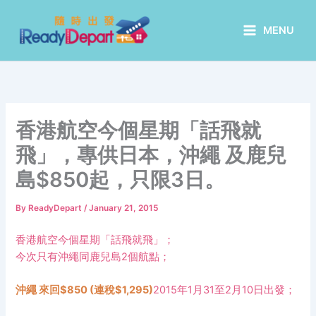
Skip
to
MENU
content
香港航空今個星期「話飛就
飛」，專供日本，沖繩 及鹿兒
島$850起，只限3日。
By
ReadyDepart
/
January 21, 2015
香港航空今個星期「話飛就飛」；
今次只有沖繩同鹿兒島2個航點；
沖繩 來回$850 (連稅$1,295)
2015年1月31至2月10日出發；