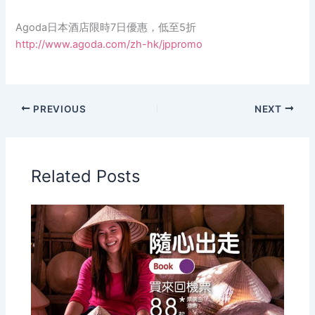
Agoda日本酒店限時7日優惠，低至5折
http://www.agoda.com/zh-hk/jppromo
PREVIOUS
NEXT
Related Posts