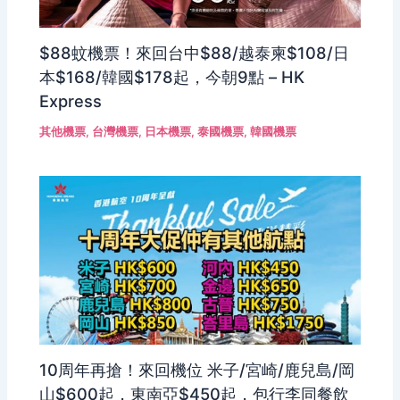
$88蚊機票！來回台中$88/越泰柬$108/日
本$168/韓國$178起，今朝9點 – HK
Express
其他機票
,
台灣機票
,
日本機票
,
泰國機票
,
韓國機票
10周年再搶！來回機位 米子/宮崎/鹿兒島/岡
山$600起，東南亞$450起，包行李同餐飲