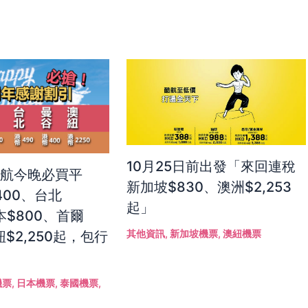
10月25日前出發「來回連稅
港航今晚必買平
新加坡$830、澳洲$2,253
400、台北
起」
本$800、首爾
其他資訊
,
新加坡機票
,
澳紐機票
紐$2,250起，包行
機票
,
日本機票
,
泰國機票
,