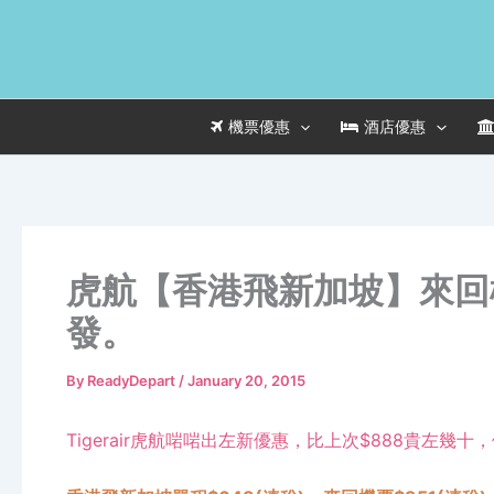
Skip
to
content
機票優惠
酒店優惠
虎航【香港飛新加坡】來回機
發。
By
ReadyDepart
/
January 20, 2015
Tigerair虎航啱啱出左新優惠，比上次$888貴左幾