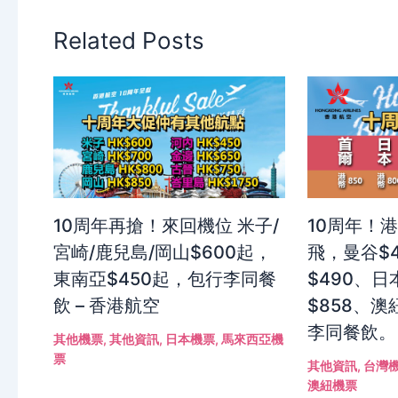
Related Posts
10周年再搶！來回機位 米子/
10周年！
宮崎/鹿兒島/岡山$600起，
飛，曼谷$
東南亞$450起，包行李同餐
$490、日
飲 – 香港航空
$858、澳
李同餐飲。
其他機票
,
其他資訊
,
日本機票
,
馬來西亞機
票
其他資訊
,
台灣
澳紐機票