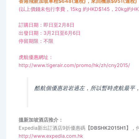
香港飛新加坡單程$648(連稅)，來回機票$951(連稅
)
(以上價錢未包行李費，15kg 約HKD$145，20kg約HKD
訂購日期：即日至2月8日
出發日期：3月2日至6月6日
停留期限：不限
虎航優惠網址：
http://www.tigerair.com/promo/hk/zh/cny2015/
酷航個優惠岩岩過左，所以暫時虎航最平
搵新加坡酒店推介：
Expedia新出訂酒店9折優惠碼
【
DBSHK2015H1
】
，仲
http://www.expedia.com.hk