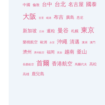
台北
名古屋
國泰
台中
中國
倫敦
大阪
布吉
廣島
悉尼
峇里
峴港
東京
曼谷
新加坡
暹粒
札幌
日本
沖繩
清邁
樂桃航空
歐洲
澳洲
澳門
永安
釜山
越南
濟州
福岡
濟州航空
美加
首爾
香港航空
高松
長榮航空
馬爾代夫
鹿兒島
高雄