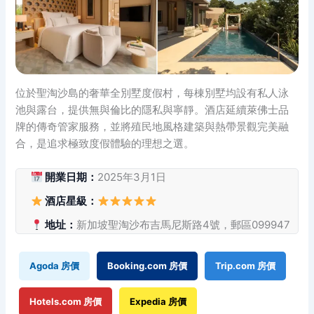
位於聖淘沙島的奢華全別墅度假村，每棟別墅均設有私人泳
池與露台，提供無與倫比的隱私與寧靜。酒店延續萊佛士品
牌的傳奇管家服務，並將殖民地風格建築與熱帶景觀完美融
合，是追求極致度假體驗的理想之選。
開業日期：
2025年3月1日
酒店星級：
地址：
新加坡聖淘沙布吉馬尼斯路4號，郵區099947
Agoda 房價
Booking.com 房價
Trip.com 房價
Hotels.com 房價
Expedia 房價