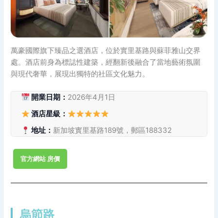
萬豪國際旗下臻品之選酒店，位於實里基路與蘇菲雅山交界
處。酒店前身為標誌性建築，經翻新後融合了當地藝術氛圍
與現代奢華，展現出獨特的社區文化魅力。
開業日期：
2026年4月1日
酒店星級：
地址：
新加坡實里基路189號，郵區188332
官方網站 房價
烏節路