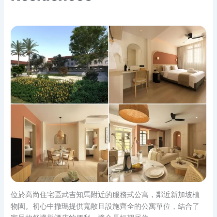
位於高尚住宅區武吉知馬附近的服務式公寓，鄰近新加坡植
物園。初心中撒瑪提供寬敞且設施齊全的公寓單位，結合了