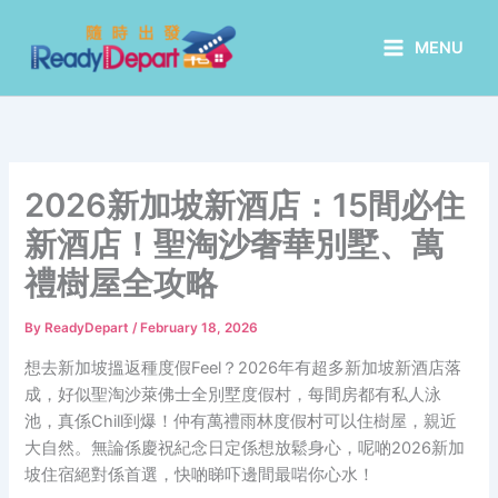
Skip
to
MENU
content
2026新加坡新酒店：15間必住
新酒店！聖淘沙奢華別墅、萬
禮樹屋全攻略
By
ReadyDepart
/
February 18, 2026
想去新加坡搵返種度假Feel？2026年有超多新加坡新酒店落
成，好似聖淘沙萊佛士全別墅度假村，每間房都有私人泳
池，真係Chill到爆！仲有萬禮雨林度假村可以住樹屋，親近
大自然。無論係慶祝紀念日定係想放鬆身心，呢啲2026新加
坡住宿絕對係首選，快啲睇吓邊間最啱你心水！