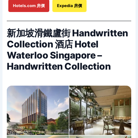
Hotels.com 房價
Expedia 房價
新加坡滑鐵盧街 Handwritten
Collection 酒店 Hotel
Waterloo Singapore –
Handwritten Collection