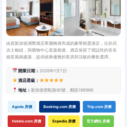
由原新加坡洲際酒店華麗轉身而成的豪華精選酒店，位於武
吉士樞紐，與購物中心直接相連。酒店保留了標誌性的峇峇
娘惹風格建築，提供經典優雅的客房與頂級的餐飲選擇。
開業日期：
2026年1月7日
酒店星級：
地址：
新加坡密駝路80號，郵區188966
Agoda 房價
Booking.com 房價
Trip.com 房價
Hotels.com 房價
Expedia 房價
官方網站 房價