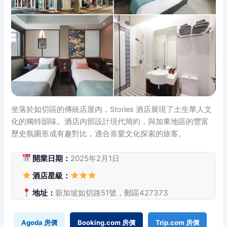
坐落於如切區的傳統店屋內，Stories 酒店展現了土生華人文
化的獨特韻味。酒店內部設計現代簡約，與加東地區的豐富
歷史氛圍形成有趣對比，適合喜愛文化探索的旅客。
開業日期：
2025年2月1日
酒店星級：
地址：
新加坡如切路51號，郵區427373
Agoda 房價
Booking.com 房價
Trip.com 房價