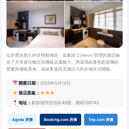
位於歷史悠久的甘榜格南區，這家由 Coliwoo 管理的酒店融
合了共享居住概念與傳統店屋魅力。周邊環繞著色彩斑斕的
壁畫與傳統美食，為旅客提供充滿活力的在地生活體驗。
開業日期：
2025年5月14日
酒店星級：
地址：
新加坡阿拉伯街48號，郵區199745
Agoda 房價
Booking.com 房價
Trip.com 房價