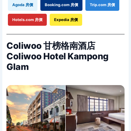
Agoda 房價
Booking.com 房價
Trip.com 房價
Hotels.com 房價
Expedia 房價
Coliwoo 甘榜格南酒店
Coliwoo Hotel Kampong
Glam