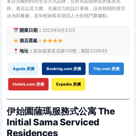
來自法國的時尚生活方式品牌，位於烏節路附近的基里尼
路。酒店以其大膽、充滿活力的設計著稱，設有熱鬧的屋頂
泳池與餐廳，是年輕旅客與潮流人士的熱門聚腳點。
開業日期：
2025年9月23日
酒店星級：
地址：
新加坡基里尼路110號，郵區239549
Agoda 房價
Booking.com 房價
Trip.com 房價
Hotels.com 房價
Expedia 房價
伊始園薩瑪服務式公寓 The
Initial Sama Serviced
Residences