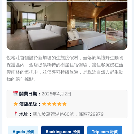
悅榕莊首個設於新加坡的生態度假村，坐落於萬禮野生動物
保護區內。酒店提供獨特的樹屋住宿體驗，讓住客沉浸在熱
帶雨林的懷抱中，並倡導可持續旅遊，是親近自然與野生動
物的絕佳據點。
開業日期：
2025年4月2日
酒店星級：
地址：
新加坡萬禮湖路60號，郵區729979
Agoda 房價
Booking.com 房價
Trip.com 房價