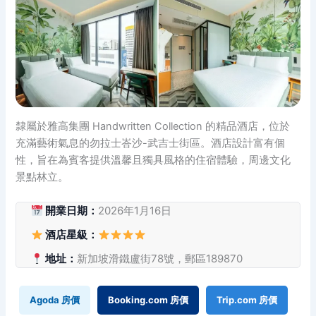
隸屬於雅高集團 Handwritten Collection 的精品酒店，位於
充滿藝術氣息的勿拉士峇沙-武吉士街區。酒店設計富有個
性，旨在為賓客提供溫馨且獨具風格的住宿體驗，周邊文化
景點林立。
開業日期：
2026年1月16日
酒店星級：
地址：
新加坡滑鐵盧街78號，郵區189870
Agoda 房價
Booking.com 房價
Trip.com 房價