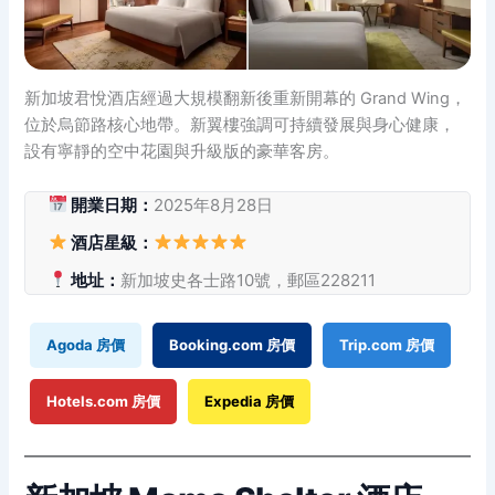
新加坡君悅酒店經過大規模翻新後重新開幕的 Grand Wing，
位於烏節路核心地帶。新翼樓強調可持續發展與身心健康，
設有寧靜的空中花園與升級版的豪華客房。
開業日期：
2025年8月28日
酒店星級：
地址：
新加坡史各士路10號，郵區228211
Agoda 房價
Booking.com 房價
Trip.com 房價
Hotels.com 房價
Expedia 房價