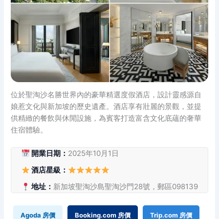
位於聖淘沙名勝世界內的豪華精選度假酒店，設計靈感源自
娘惹文化與新加坡的歷史遺產。酒店享有壯麗的景觀，並提
供精緻的餐飲與休閒設施，為賓客打造富含文化底蘊的奢華
住宿體驗。
開業日期：
2025年10月1日
酒店星級：
地址：
新加坡聖淘沙島聖淘沙門28號，郵區098139
Agoda 房價
Booking.com 房價
Trip.com 房價