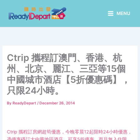
Skip
to
MENU
content
Ctrip 攜程訂澳門、香港、杭
州、北京、麗江、三亞等15個
中國城市酒店【5折優惠碼】，
只限24小時。
By
ReadyDepart
/
December 26, 2014
Ctrip 攜程訂房網超筍優惠，今晚零晨12起限時24小時優惠，
憑優惠碼訂大中華地區酒店，可享5折優惠，而且無入住限