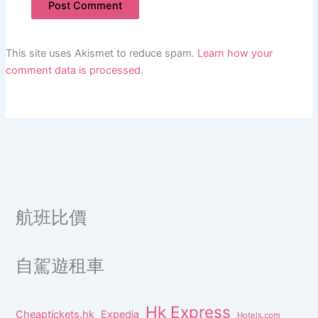
This site uses Akismet to reduce spam.
Learn how your
comment data is processed.
航班比價
自駕遊租車
Hk Express
Cheaptickets.hk
Expedia
Hotels.com