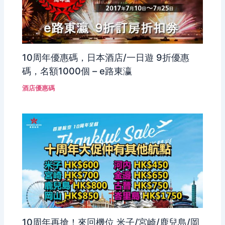
10周年優惠碼，日本酒店/一日遊 9折優惠
碼，名額1000個 – e路東瀛
酒店優惠碼
10周年再搶！來回機位 米子/宮崎/鹿兒島/岡