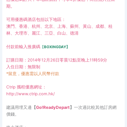
期。
可用優惠碼酒店包括以下地區：
澳門、香港、杭州、北京、上海、蘇州、黃山、成都、桂
林、大理市、麗江、三亞、白山、德清
付款前輸入推廣碼
【
BOXINGDAY】
訂購日期：2014年12月26日零晨12點至晚上11時59分
入住日期：無限制
*留意，優惠需以人民幣付款
Ctrip 攜程優惠網址：
http://www.ctrip.com.hk/
建議用埋又邊
【
Go!ReadyDepart
】
一次過比較其他訂房網
價錢。