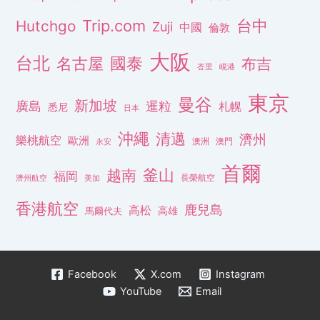
Trip.com
台中
Hutchgo
Zuji
中國
倫敦
大阪
台北
名古屋
國泰
布吉
峇里
峴港
東京
曼谷
新加坡
廣島
暹粒
札幌
悉尼
日本
沖繩
清邁
濟州
樂桃航空
歐洲
澳洲
澳門
永安
首爾
釜山
越南
福岡
長榮航空
濟州航空
美加
香港航空
鹿兒島
高松
高雄
馬爾代夫
Facebook
X.com
Instagram
YouTube
Email