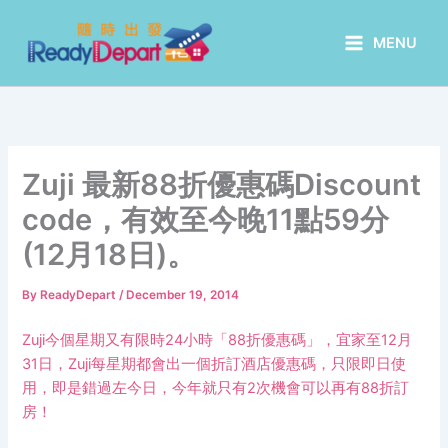
Skip
to
MENU
content
Zuji 最新88折優惠碼Discount
code，有效至今晚11點59分
(12月18日)。
By
ReadyDepart
/
December 19, 2014
Zuji今個星期又有限時24小時「88折優惠碼」，宜家至12月
31日，Zuji每星期都會出一個折訂酒店優惠碼，只限即日使
用，即是錯過左今日，今年就只有2次機會可以再有88折訂
房！