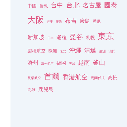
台北
名古屋
國泰
台中
中國
倫敦
大阪
布吉
廣島
悉尼
峇里
峴港
東京
曼谷
新加坡
暹粒
札幌
日本
沖繩
清邁
樂桃航空
歐洲
澳洲
澳門
永安
釜山
越南
濟州
福岡
濟州航空
美加
首爾
香港航空
高松
長榮航空
馬爾代夫
鹿兒島
高雄