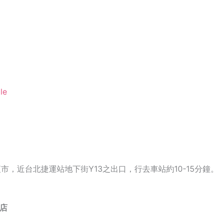
le
市，近台北捷運站地下街Y13之出口，行去車站約10-15分鐘。
酒店