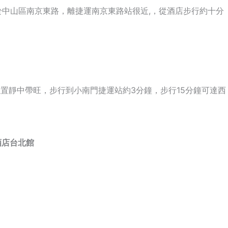
於中山區南京東路，離
捷運南京東路
站很近,，從酒店步行約十分
位置靜中帶旺，步行到小南門捷運站約3分鐘，步行15分鐘可達西
家季節酒店台北館