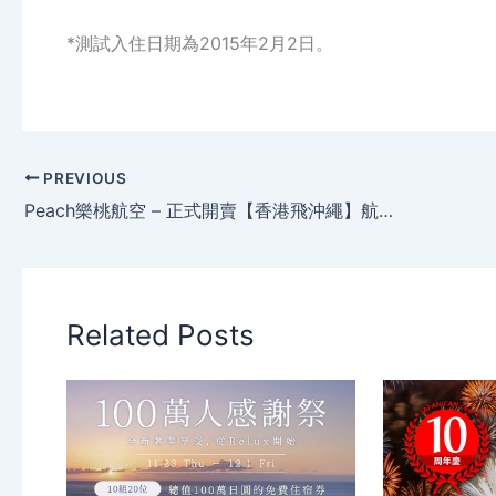
*測試入住日期為2015年2月2日。
PREVIOUS
Peach樂桃航空 – 正式開賣【香港飛沖繩】航線，單程$760起(來回連稅$1,685)。
Related Posts