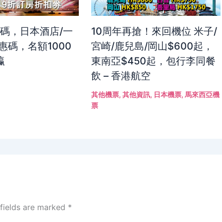
惠碼，日本酒店/一
10周年再搶！來回機位 米子/
惠碼，名額1000
宮崎/鹿兒島/岡山$600起，
瀛
東南亞$450起，包行李同餐
飲 – 香港航空
其他機票
,
其他資訊
,
日本機票
,
馬來西亞機
票
 fields are marked
*