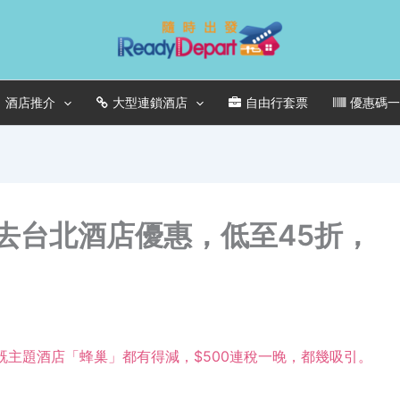
酒店推介
大型連鎖酒店
自由行套票
優惠碼
誕新年去台北酒店優惠，低至45折，
開既主題酒店「
蜂巢
」都有得減，$500連稅一晚，都幾吸引。