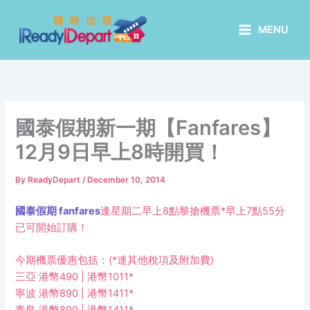
Skip
to
MENU
content
國泰假期新一期【Fanfares】
12月9日早上8時開買！
By
ReadyDepart
/
December 10, 2014
國泰假期 fanfares
逢星期二早上8點黎搶機票*早上7點55分
已可開始訂購！
今期機票優惠包括：(*連其他稅項及附加費)
三亞 港幣490 | 港幣1011*
寧波 港幣890 | 港幣1411*