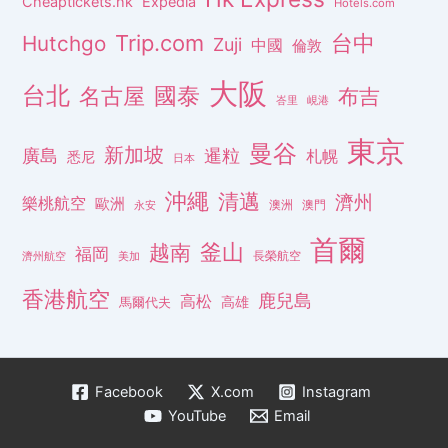
Cheaptickets.hk
Expedia
Hotels.com
Trip.com
台中
Hutchgo
Zuji
中國
倫敦
大阪
台北
名古屋
國泰
布吉
峇里
峴港
東京
曼谷
新加坡
廣島
暹粒
札幌
悉尼
日本
沖繩
清邁
濟州
樂桃航空
歐洲
澳洲
澳門
永安
首爾
釜山
越南
福岡
長榮航空
濟州航空
美加
香港航空
鹿兒島
高松
高雄
馬爾代夫
Facebook
X.com
Instagram
YouTube
Email