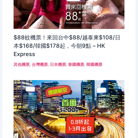
$88蚊機票！來回台中$88/越泰柬$108/日
本$168/韓國$178起，今朝9點 – HK
Express
其他機票
,
台灣機票
,
日本機票
,
泰國機票
,
韓國機票