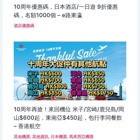
10周年優惠碼，日本酒店/一日遊 9折優惠
碼，名額1000個 – e路東瀛
酒店優惠碼
10周年再搶！來回機位 米子/宮崎/鹿兒島/岡
山$600起，東南亞$450起，包行李同餐飲
– 香港航空
其他機票
,
其他資訊
,
日本機票
,
馬來西亞機票