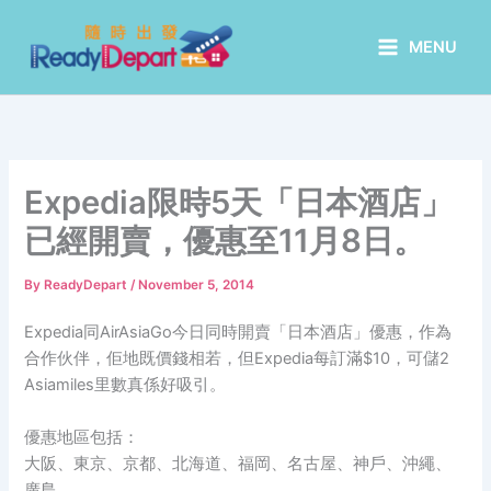
Skip
to
MENU
content
Expedia限時5天「日本酒店」
已經開賣，優惠至11月8日。
By
ReadyDepart
/
November 5, 2014
Expedia同AirAsiaGo今日同時開賣「日本酒店」優惠，作為
合作伙伴，佢地既價錢相若，但Expedia每訂滿$10，可儲2
Asiamiles里數真係好吸引。
優惠地區包括：
大阪、東京、京都、北海道、福岡、名古屋、神戶、沖繩、
廣島