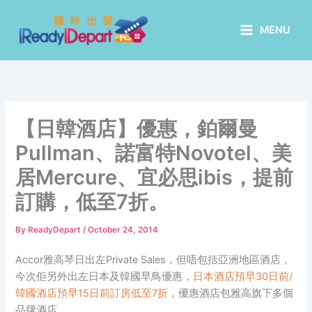
Skip
to
MENU
content
【日韓酒店】優惠，鉑爾曼
Pullman、諾富特Novotel、美
居Mercure、宜必思ibis，提前
訂購，低至7折。
By
ReadyDepart
/
October 24, 2014
Accor雅高琴日出左Private Sales，但唔包括亞洲地區酒店，
今次佢另外出左日本及韓國早鳥優惠，
日本酒店預早
30日前/
韓國酒店預早15日前訂房低至7
折
，優惠酒店包雅高旗下多個
品牌酒店。