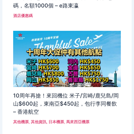
碼，名額1000個 – e路東瀛
酒店優惠碼
10周年再搶！來回機位 米子/宮崎/鹿兒島/岡
山$600起，東南亞$450起，包行李同餐飲
– 香港航空
其他機票
,
其他資訊
,
日本機票
,
馬來西亞機票