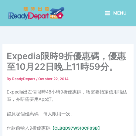
Skip
to
MENU
content
Expedia限時9折優惠碼，優惠
至10月22日晚上11時59分。
By
ReadyDepart
/
October 22, 2014
Expedia出左個限時48小時9折優惠碼，唔需要指定信用咭結
賑，亦唔需要用App訂。
留意呢個優惠碼，每人限用一次。
付款前輸入­9折優惠碼
【CLBQD97W510CF0SB】