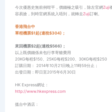
今次優惠史無前例咁平，價錢極之吸引，除左官網
Zuji
容易搶，到時官網系統入唔到，就轉去
Zuji
訂喇。
香港飛台中
單程機票$1起(連稅$304)；
來回機票$2起(連稅$566)；
以上既價錢係未包行李寄艙費用
20KG每程$150、25KG每程$200、30KG每程$250
訂購日期： 2014年10月21日晚上11時59分止；
出發日期：即日至2015年6月30日
HK Express網址：
http://www.hkexpress.com
搵台中酒店：