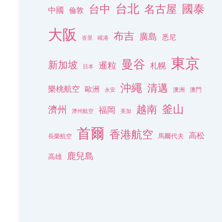
台北
名古屋
國泰
台中
中國
倫敦
大阪
布吉
廣島
悉尼
峇里
峴港
東京
曼谷
新加坡
暹粒
札幌
日本
沖繩
清邁
樂桃航空
歐洲
澳洲
澳門
永安
釜山
越南
濟州
福岡
濟州航空
美加
首爾
香港航空
高松
長榮航空
馬爾代夫
鹿兒島
高雄