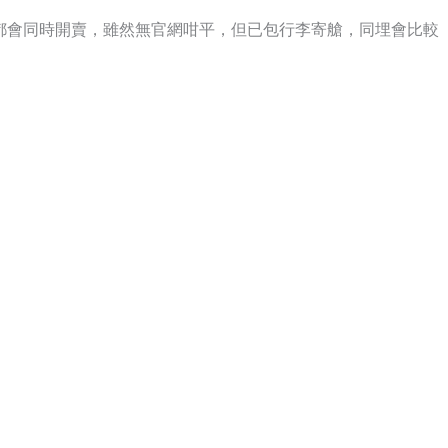
都會同時開賣，雖然無官網咁平，但已包行李寄艙，同埋會比較