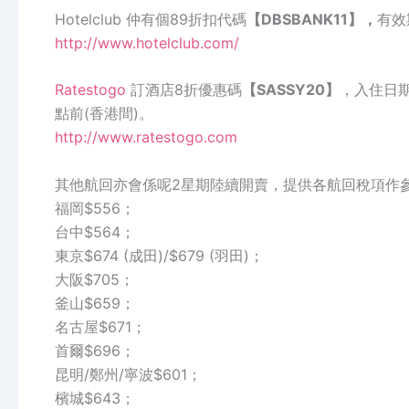
Hotelclub 仲有個89折扣代碼
【
DBSBANK11
】，
有效
http://www.hotelclub.com/
Ratestogo
訂酒店8折優惠碼
【
SASSY20
】
，入住日期
點前(香港間)。
http://www.ratestogo.com
其他航回亦會係呢
2
星期陸續開賣，提供各航回稅項作
福岡
$556
；
台中
$564
；
東京
$674 (
成田
)/$679 (羽田)
；
大阪
$705
；
釜山
$659
；
名古屋
$671
；
首爾
$696
；
昆明
/
鄭州
/
寧波
$601
；
檳城
$643
；