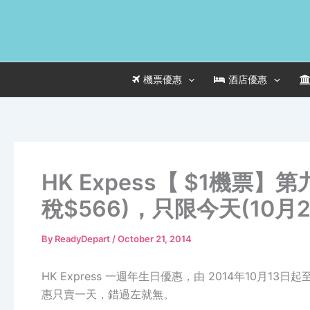
Skip
to
content
機票優惠
酒店優惠
HK Expess【 $1機票
稅$566)，只限今天(10月2
By
ReadyDepart
/
October 21, 2014
HK Express 一週年生日優惠，由 2014年10月1
惠只賣一天，錯過左就無。