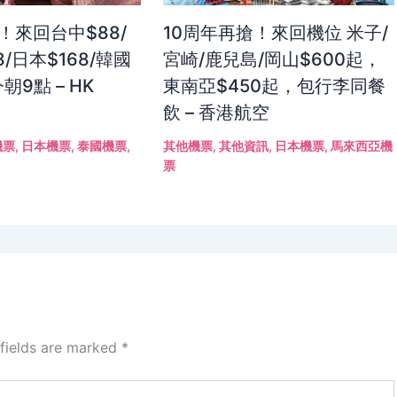
！來回台中$88/
10周年再搶！來回機位 米子/
8/日本$168/韓國
宮崎/鹿兒島/岡山$600起，
朝9點 – HK
東南亞$450起，包行李同餐
飲 – 香港航空
機票
,
日本機票
,
泰國機票
,
其他機票
,
其他資訊
,
日本機票
,
馬來西亞機
票
 fields are marked
*