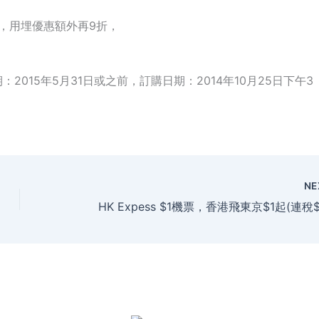
，用埋優惠額外再9折，
期：
2015
年
5
月
31
日或之前，訂購日期：
2014
年
10
月25
日下午
3
NE