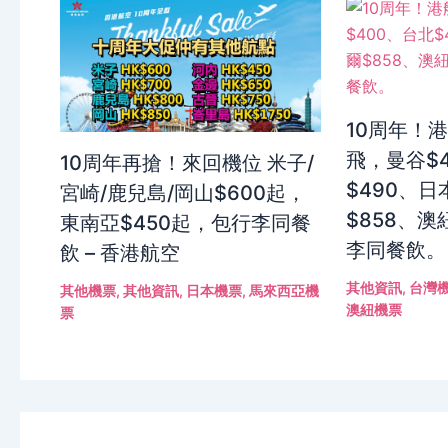
10周年！
飛，曼谷$
10周年再搶！來回機位 米子/
$490、日
宮崎/鹿兒島/岡山$600起，
$858、澳
東南亞$450起，包行李同餐
李同餐飲。
飲 – 香港航空
其他資訊
,
台灣
其他機票
,
其他資訊
,
日本機票
,
馬來西亞機
澳紐機票
票