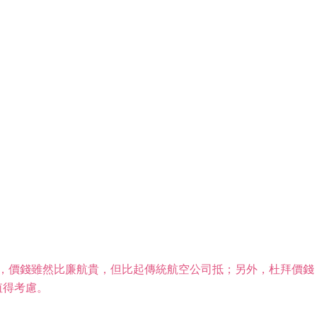
。
，價錢雖然比廉航貴，但比起傳統航空公司抵；另外，杜
拜價錢
，值得考慮。