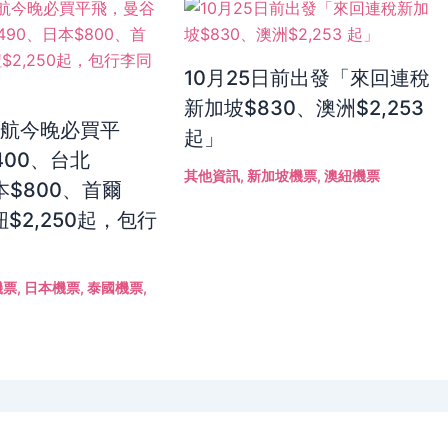
10月25日前出發「來回連稅
新加坡$830、澳洲$2,253
港航今晚必買平
起」
400、台北
其他資訊
,
新加坡機票
,
澳紐機票
本$800、首爾
紐$2,250起，包行
機票
,
日本機票
,
泰國機票
,