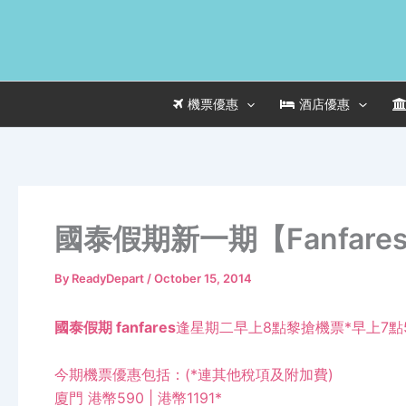
Skip
to
content
機票優惠
酒店優惠
國泰假期新一期【Fanfare
By
ReadyDepart
/
October 15, 2014
國泰假期 fanfares
逢星期二早上8點黎搶機票*早上7點
今期機票優惠包括：(*連其他稅項及附加費)
廈門 港幣590 | 港幣1191*