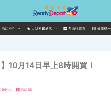
酒店推介
大型連鎖酒店
自由行套票
優惠碼
s】10月14日早上8時開買！
55分已可開始訂購！