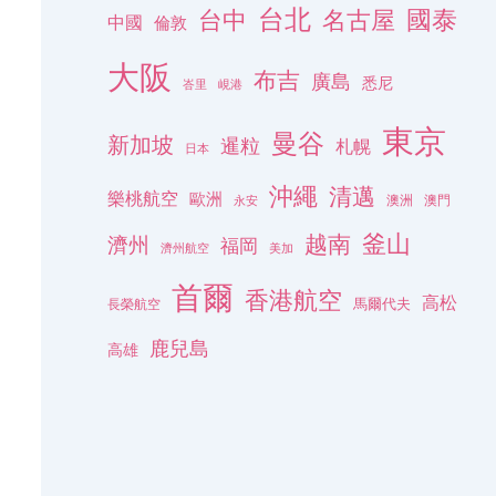
台北
名古屋
國泰
台中
中國
倫敦
大阪
布吉
廣島
悉尼
峇里
峴港
東京
曼谷
新加坡
暹粒
札幌
日本
沖繩
清邁
樂桃航空
歐洲
澳洲
澳門
永安
釜山
越南
濟州
福岡
濟州航空
美加
首爾
香港航空
高松
長榮航空
馬爾代夫
鹿兒島
高雄