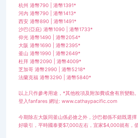
杭州 港幣790 | 港幣1391*
河內 港幣790 | 港幣1413*
西安 港幣890 | 港幣1491*
沙巴(亞庇) 港幣1090 | 港幣1733*
仰光 港幣1490 | 港幣2054*
大阪 港幣1690 | 港幣2395*
釜山 港幣1990 | 港幣2649*
杜拜 港幣2090 | 港幣4009*
芝加哥 港幣2990 | 港幣5218*
法蘭克福 港幣3290 | 港幣5840*
以上只作參考用途，*其他稅項及附加費或會有所變動
登入fanfares 網址:
www.cathaypacific.com
今期除左大阪同釜山係必搶之外，沙巴都係不錯既選擇
好吸引，平時國泰要$7,000左右，宜家$4,000就有