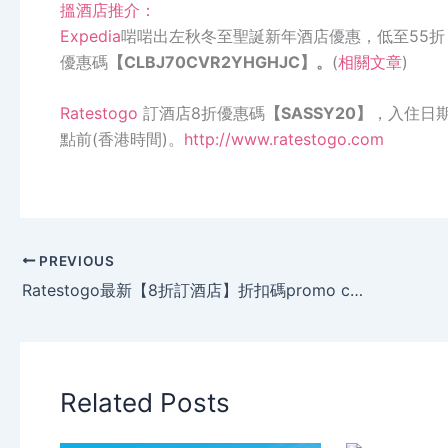
搵酒店推介：
Expedia
啱啱出左秋冬至聖誕新年酒店優惠，低至55折
優惠碼
【
CLBJ70CVR2YHGHJC
】。
(
相關文章
)
Ratestogo
訂酒店
8
折優惠碼
【
SASSY20
】
，入住日
點前
(
香港時間
)
。
http://www.ratestogo.com
PREVIOUS
Ratestogo最新【8折訂酒店】折扣碼promo code，有效期至2014年10月25日。
Related Posts