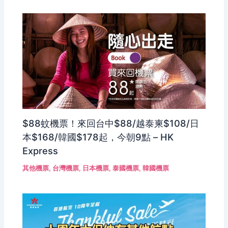
$88蚊機票！來回台中$88/越泰柬$108/日
本$168/韓國$178起，今朝9點 – HK
Express
其他機票
,
台灣機票
,
日本機票
,
泰國機票
,
韓國機票