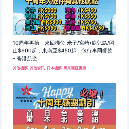
10周年再搶！來回機位 米子/宮崎/鹿兒島/岡
山$600起，東南亞$450起，包行李同餐飲
– 香港航空
其他機票
,
其他資訊
,
日本機票
,
馬來西亞機票