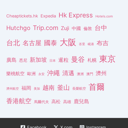
Hk Express
Cheaptickets.hk
Expedia
Hotels.com
Trip.com
台中
Hutchgo
Zuji
中國
倫敦
大阪
台北
名古屋
國泰
布吉
峇里
峴港
東京
曼谷
新加坡
廣島
暹粒
札幌
悉尼
日本
沖繩
清邁
濟州
樂桃航空
歐洲
澳洲
澳門
永安
首爾
釜山
越南
福岡
長榮航空
濟州航空
美加
香港航空
鹿兒島
高松
高雄
馬爾代夫
Facebook
X.com
Instagram