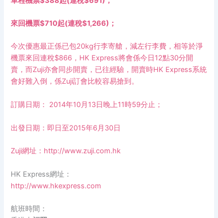
單程機票
$388
起
(
連稅
$691)
；
來回機票
$710
起
(
連稅
$1,266)
；
今次優惠最正係已包
20kg
行李寄艙，減左行李費，相等於淨
機票來回連稅
$866
，
HK Express
將會係今日
12
點
30
分開
賣，而
Zuji
亦會同步開賣，已往經驗，開賣時
HK Express
系統
會好難入倒，係
Zuji
訂會比較容易搶到。
訂購日期：
2014
年
10
月
13
日晚上
11
時
59
分止；
出發日期：即日至
2015
年
6
月
30
日
Zuji
網址：
http://www.zuji.com.hk
HK Express
網址：
http://www.hkexpress.com
航班時間：