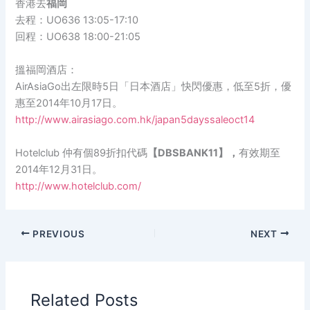
香港去
福
岡
去程：
UO636 13:05-17:
10
回程：
UO638 18:00-21:05
搵福
岡
酒店：
AirAsiaGo
出左限時
5
日「日本酒店」快閃優惠，低至
5
折，優
惠至
2014
年
10
月
17
日。
http://www.airasiago.com.hk/japan5dayssaleoct14
Hotelclub
仲有個
89
折扣代碼
【
DBSBANK11
】，
有效期至
2014
年
12
月
31
日。
http://www.hotelclub.com/
PREVIOUS
NEXT
Related Posts