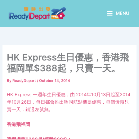
Skip
to
MENU
content
HK Express生日優惠，香港飛
福岡單$388起，只賣一天。
By
ReadyDepart
/
October 14, 2014
HK Express
一週年生日優惠，由
2014
年
10
月
13
日起至
2014
年
10
月
26
日，每日都會推出唔同航點機票優惠，每個優惠只
賣一天，錯過左就無。
香港飛
福
岡