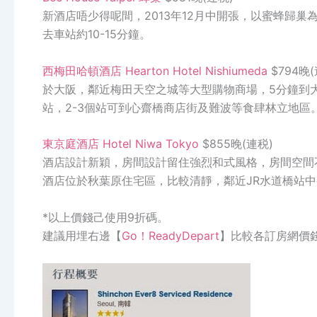
新酒店唔少得呢間，
2013
年
12
月中開張，以蜜蜂歸巢
去車站約
10-15
分鐘
。
西梅田哈頓酒店
Hearton Hotel Nishiumeda
$794
晚
(
於大阪，鄰近梅田天空之城等大型購物商場，
5
分鐘到
站，
2-3
個站可到心齋橋商店街及難波等食肆林立地區
東京庭酒店
Hotel Niwa Tokyo
$855晚(連税)
酒店設計新穎，房間設計留住強烈和式風格，房間空間
酒店位於秋葉原住宅區，比較清靜，鄰近JR水道橋站
*
以上價錢己使用
9
折碼。
建議用埋右邊【
Go
！ReadyDepart
】比較各訂房網價