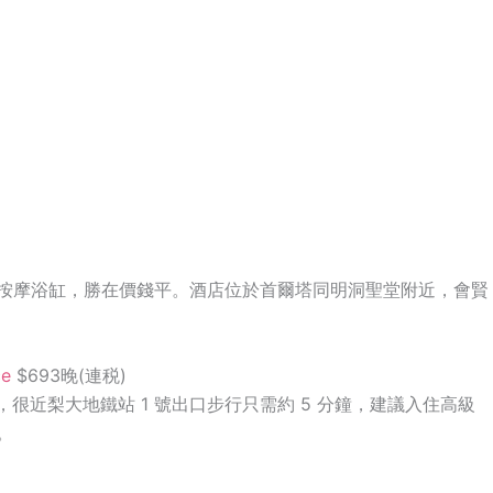
按摩浴缸，勝在價錢平。酒店位於首爾塔同明洞聖堂附近，會賢
ce
$693晚(連税)
立，很近梨大地鐵站
1
號出口步行只需約
5
分鐘，建議入住高級
。