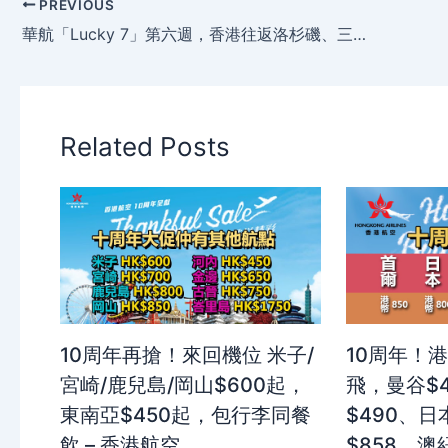
PREVIOUS
華航「Lucky 7」第六週，香港往返洛杉磯、三藩市、溫哥華，只需$2,777，連稅 $5,050，聽日開賣！
Related Posts
10周年再搶！來回機位 米子/
10周年！
宮崎/鹿兒島/岡山$600起，
飛，曼谷$
東南亞$450起，包行李同餐
$490、日
飲 – 香港航空
$858、澳