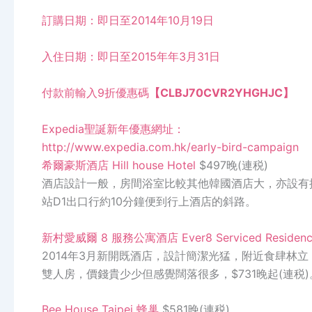
訂購日期：即日至
2014
年
10
月
19
日
入住日期：即日至
2015
年年
3
月
31
日
付款前輸入
9
折優惠碼
【
CLBJ70CVR2YHGHJC
】
Expedia
聖誕新年優惠網址：
http://www.expedia.com.hk/early-bird-campaign
希爾豪斯酒店
Hill house Hotel
$497晚(連税)
酒店設計一般，房間浴室比較其他韓國酒店大，亦設有
站
D1
出口行約
10
分鐘便到行上酒店的斜路。
新村愛威爾
8
服務公寓酒店
Ever8 Serviced Residen
2014年3月新開既酒店，設計簡潔光猛，附近食肆林
雙人房，價錢貴少少但感覺闊落很多，
$731
晚起
(
連税)
Bee House Taipei
蜂巢
$581
晚
(
連税
)