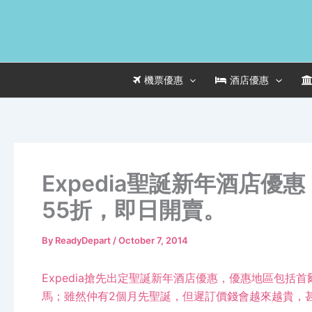
Skip
to
content
機票優惠
酒店優惠
Expedia聖誕新年酒店
55折，即日開賣。
By
ReadyDepart
/
October 7, 2014
Expedia
搶先出定聖誕新年酒店優惠，優惠地區包括首
馬
；雖然仲有
2
個月先聖誕，但遲訂價錢會越來越貴，