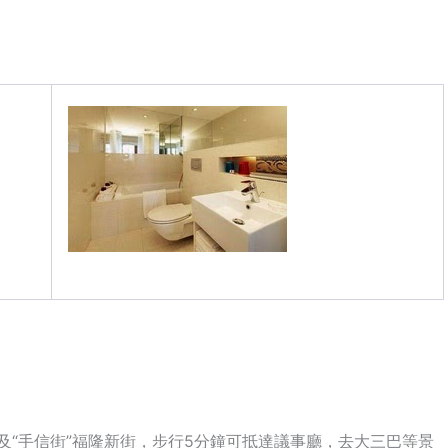
“手信街”福隆新街，步行5分鐘可抵達議事廳，去大三巴等景