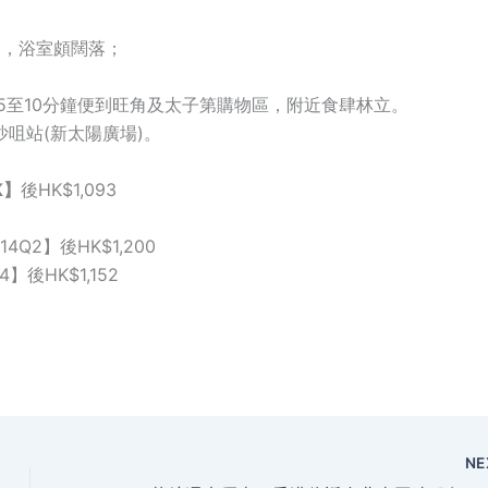
足，浴室頗闊落；
5至10分鐘便到旺角及太子第購物區，附近食肆林立。
咀站(新太陽廣場)。
K
】
後
HK$1,093
14Q2
】
後
HK$1,200
4
】
後
HK$1,152
NE