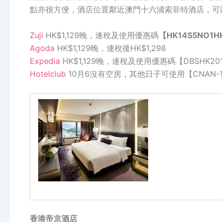
點亦很方便，酒店位置鄰近澳門十六浦索菲特酒店，可
Zuji
HK$1,129
晚，連稅及使用優惠碼
【
HK14S5NO1H
Agoda
HK$1,129
晚，連稅後
HK$1,298
Expedia
HK$1,129
晚，連稅及使用優惠碼【
DBSHK20
Hotelclub
10
月
6
沒有空房，其他日子可使用
【
CNAN-
香港帝京酒店