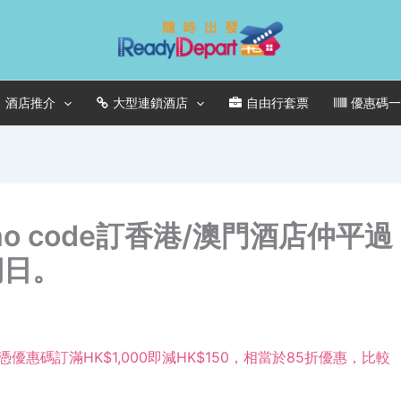
酒店推介
大型連鎖酒店
自由行套票
優惠碼
mo code訂香港/澳門酒店仲平過
期日。
優惠碼訂滿HK$1,000即減HK$150，相當於85折優惠，比較