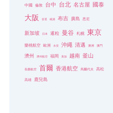
台北
名古屋
國泰
台中
中國
倫敦
大阪
布吉
廣島
悉尼
峇里
峴港
東京
曼谷
新加坡
暹粒
札幌
日本
沖繩
清邁
樂桃航空
歐洲
澳洲
澳門
永安
釜山
越南
濟州
福岡
濟州航空
美加
首爾
香港航空
高松
長榮航空
馬爾代夫
鹿兒島
高雄