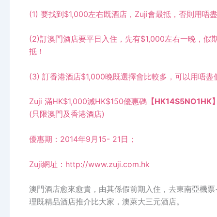
(1) 要找到$1,000左右既酒店，Zuji會最抵，否則用
(2)訂澳門酒店要平日入住，先有$1,000左右一晚，假
抵！
(3) 訂香港酒店$1,000晚既選擇會比較多，可以用唔
Zuji 滿HK$1,000減HK$150優惠碼
【
HK14S5NO1HK
(只限澳門及香港酒店)
優惠期：2014年9月15- 21日；
Zuji網址：
http://www.zuji.com.hk
澳門酒店愈來愈貴，由其係假前期入住，去東南亞機票
理既精品酒店推介比大家，澳萊大三元酒店。