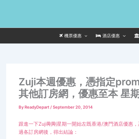
Skip
to
content
機票優惠
酒店優惠
Zuji本週優惠，憑指定pro
其他訂房網，優惠至本 星
By
ReadyDepart
/
September 20, 2014
跟進一下Zuji剛剛星期一開始左既香港/澳門酒店優惠，憑
過各訂房網後，得出結論：