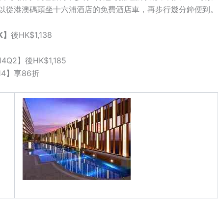
以從港澳碼頭坐十六浦酒店的免費酒店車，再步行幾分鐘便到。
K
】
後
HK$1,138
14Q2
】
後
HK$1,185
14
】
享
86
折