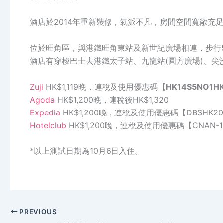
酒店於2014年重新裝修，氣派不凡，房間空間寬敞充
位於旺角區，與港鐵旺角東站及新世紀廣場相連，步行
酒店有穿梭巴士去港鐵太子站、九龍站(圓方廣場)、尖沙
Zuji
HK$1,119
晚，連稅及使用優惠碼
【
HK14S5NO1H
Agoda
HK$1,200
晚，連稅後
HK$1,320
Expedia
HK$1,200
晚，連稅及使用優惠碼
【
DBSHK20
Hotelclub
HK$1,200
晚，連稅及使用優惠碼
【
CNAN-1
*以上測試日期為10
月
6
日入住。
PREVIOUS