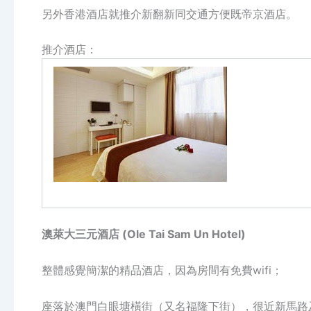
另外香港酒店就推介新翻新同交通方便既帝京酒店。
推介酒店：
澳萊大三元酒店
(Ole Tai Sam Un Hotel)
整體感覺簡潔的精品酒店，因為房間有免費wifi；
座落於澳門白眼塘橫街（又名福隆下街），很近新馬路及