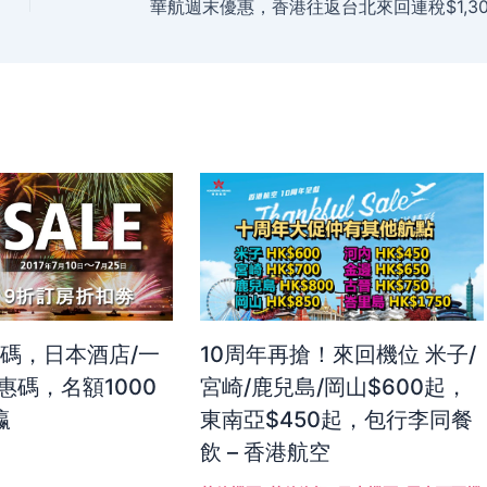
惠碼，日本酒店/一
10周年再搶！來回機位 米子/
惠碼，名額1000
宮崎/鹿兒島/岡山$600起，
瀛
東南亞$450起，包行李同餐
飲 – 香港航空