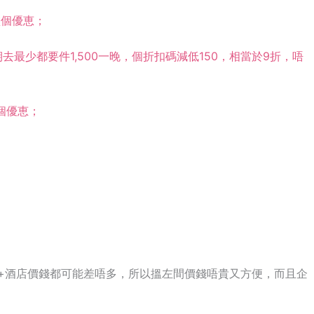
唔盡個優恵；
期去最少都要件1,500一晚，個折扣碼減低150，相當於9折，唔
盡個優恵；
】
+酒店價錢都可能差唔多，所以搵左間價錢唔貴又方便，而且企