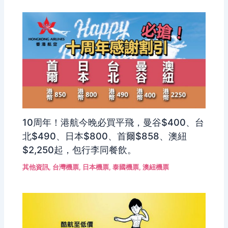
10周年！港航今晚必買平飛，曼谷$400、台
北$490、日本$800、首爾$858、澳紐
$2,250起，包行李同餐飲。
其他資訊
,
台灣機票
,
日本機票
,
泰國機票
,
澳紐機票