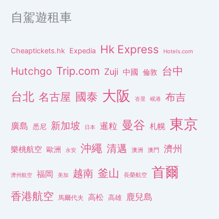
自駕遊租車
Hk Express
Cheaptickets.hk
Expedia
Hotels.com
Trip.com
台中
Hutchgo
Zuji
中國
倫敦
大阪
台北
名古屋
國泰
布吉
峇里
峴港
東京
曼谷
新加坡
廣島
暹粒
札幌
悉尼
日本
沖繩
清邁
濟州
樂桃航空
歐洲
澳洲
澳門
永安
首爾
釜山
越南
福岡
長榮航空
濟州航空
美加
香港航空
鹿兒島
高松
高雄
馬爾代夫