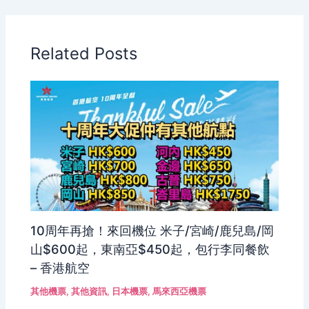
Related Posts
10周年再搶！來回機位 米子/宮崎/鹿兒島/岡
山$600起，東南亞$450起，包行李同餐飲
– 香港航空
其他機票
,
其他資訊
,
日本機票
,
馬來西亞機票