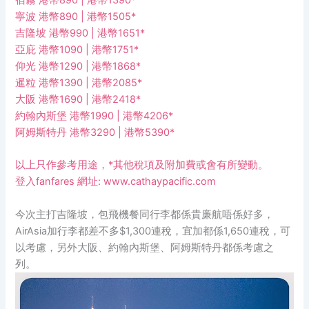
宿霧 港幣890 | 港幣1390*
寧波 港幣890 | 港幣1505*
吉隆坡 港幣990 | 港幣1651*
亞庇 港幣1090 | 港幣1751*
仰光 港幣1290 | 港幣1868*
暹粒 港幣1390 | 港幣2085*
大阪 港幣1690 | 港幣2418*
約翰內斯堡 港幣1990 | 港幣4206*
阿姆斯特丹 港幣3290 | 港幣5390*
以上只作參考用途，*其他稅項及附加費或會有所變動。
登入fanfares 網址:
www.cathaypacific.com
今次主打吉隆坡，包飛機餐同行李都係貴廉航唔係好多，
AirAsia加行李都差不多$1,300連稅，宜加都係1,650連稅，可
以考慮，另外大阪、約翰內斯堡、阿姆斯特丹都係考慮之
列。