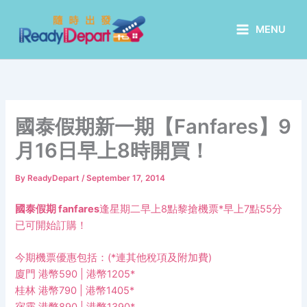
Skip
to
MENU
content
國泰假期新一期【Fanfares】9
月16日早上8時開買！
By
ReadyDepart
/
September 17, 2014
國泰假期 fanfares
逢星期二早上8點黎搶機票*早上7點55分
已可開始訂購！
今期機票優惠包括：(*連其他稅項及附加費)
廈門 港幣590 | 港幣1205*
桂林 港幣790 | 港幣1405*