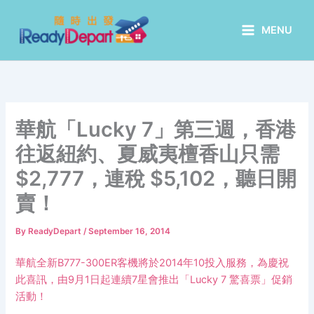
Skip
to
MENU
content
華航「Lucky 7」第三週，香港
往返紐約、夏威夷檀香山只需
$2,777，連稅 $5,102，聽日開
賣！
By
ReadyDepart
/
September 16, 2014
華航全新B777-300ER客機將於2014年10投入服務，為慶祝
此喜訊，由9月1日起連續7星會推出「Lucky 7 驚喜票」促銷
活動！