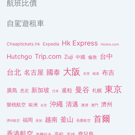
航班比價
自駕遊租車
Hk Express
Cheaptickets.hk
Expedia
Hotels.com
Trip.com
台中
Hutchgo
Zuji
中國
倫敦
大阪
台北
名古屋
國泰
布吉
峇里
峴港
東京
曼谷
新加坡
廣島
暹粒
札幌
悉尼
日本
沖繩
清邁
濟州
樂桃航空
歐洲
澳洲
澳門
永安
首爾
釜山
越南
福岡
長榮航空
濟州航空
美加
香港航空
鹿兒島
高松
高雄
馬爾代夫