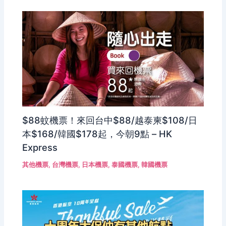
$88蚊機票！來回台中$88/越泰柬$108/日
本$168/韓國$178起，今朝9點 – HK
Express
其他機票
,
台灣機票
,
日本機票
,
泰國機票
,
韓國機票