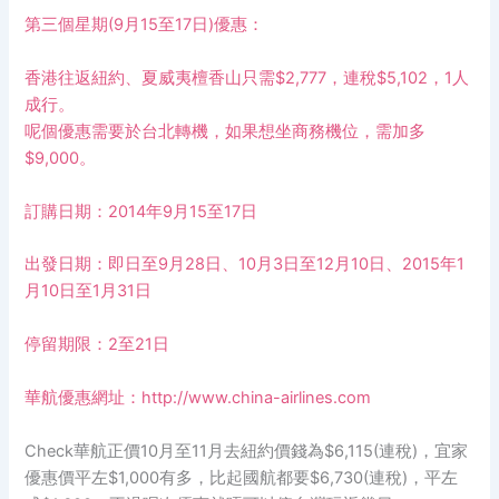
第三個星期
(9
月
15
至
17
日
)
優惠：
香港往返紐約、夏威夷檀香山只需$2,777，連稅$5,102，
1
人
成行。
呢個優惠需要於台北轉機，如果想坐商務機位，需加多
$9,000
。
訂購日期：
2014
年
9
月15至17日
出發日期：即日至
9
月
28
日、
10
月
3
日至
12
月
10
日、
2015
年
1
月
10
日至
1
月
31
日
停留期限：
2
至
21
日
華航優惠網址：
http://www.china-airlines.com
Check
華航正價
10
月至
11
月去紐約價錢為
$6,115(
連稅
)
，宜家
優惠價平左
$1,000
有多，比起國航都要
$6,730(
連稅
)
，平左