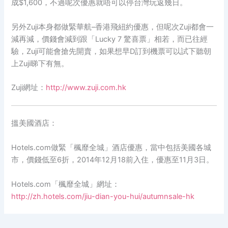
成
$1,600
，不過呢次優惠就唔可以停台灣玩返幾日。
另外
Zuji
本身都做緊華航
–
香港飛紐約優惠，但呢次
Zuji
都會一
減再減，價錢會減到跟「
Lucky 7
驚喜票」相若，而已往經
驗，
Zuji
可能會搶先開賣，如果想早
D
訂到機票可以試下聽朝
上
Zuji
睇下有無。
Zuji
網址：
http://www.zuji.com.hk
搵美國酒店：
Hotels.com
做緊「楓靡全城」酒店優惠，當中包括美國各城
市，價錢低至
6
折，
2014
年
12
月
18
前入住，優惠至
11
月
3
日。
Hotels.com
「楓靡全城」網址：
http://zh.hotels.com/jiu-dian-you-hui/autumnsale-hk