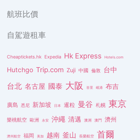
航班比價
自駕遊租車
Hk Express
Cheaptickets.hk
Expedia
Hotels.com
Trip.com
台中
Hutchgo
Zuji
中國
倫敦
大阪
台北
名古屋
國泰
布吉
峇里
峴港
東京
曼谷
新加坡
廣島
暹粒
札幌
悉尼
日本
沖繩
清邁
濟州
樂桃航空
歐洲
澳洲
澳門
永安
首爾
釜山
越南
福岡
長榮航空
濟州航空
美加