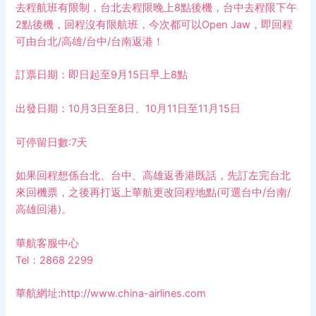
去程航班有限制，台北去程限晚上8點後機，台中去程限下午
2點後機，回程沒有限航班，今次都可以Open Jaw，即回程
可由台北/高雄/台中/台南返港！
訂票日期：即日起至9月15日早上8點
出發日期：10月3日至8日、10月11日至11月15日
可停留日數:7天
如果回程想係台北、台中、高雄返香港既話，先訂左完台北
來回機票，之後再打返上華航更改回程地點(可選台中/台南/
高雄回港)。
華航客服中心
Tel：2868 2299
華航網址:
http://www.china-airlines.com