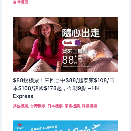
台灣機票
$88蚊機票！來回台中$88/越泰柬$108/日
本$168/韓國$178起，今朝9點 – HK
Express
其他機票
,
台灣機票
,
日本機票
,
泰國機票
,
韓國機票