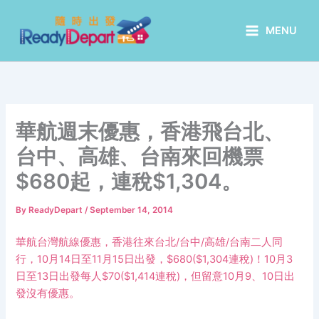
Skip
to
MENU
content
華航週末優惠，香港飛台北、
台中、高雄、台南來回機票
$680起，連稅$1,304。
By
ReadyDepart
/
September 14, 2014
華航台灣航線優惠，香港往來台北/台中/高雄/台南二人同
行，10月14日至11月15日出發，$680($1,304連稅)！10月3
日至13日出發每人$70($1,414連稅)，但留意10月9、10日出
發沒有優惠。