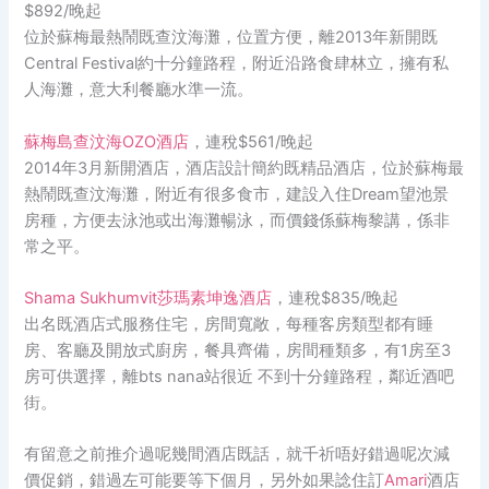
$892/晚起
位於蘇梅最熱鬧既查汶海灘，位置方便，離2013年新開既
Central Festival約十分鐘路程，附近沿路食肆林立，擁有私
人海灘，意大利餐廳水準一流。
蘇梅島查汶海OZO酒店
，連稅$561/晚起
2014年3月新開酒店，酒店設計簡約既精品酒店，位於蘇梅最
熱鬧既查汶海灘，附近有很多食市，建設入住Dream望池景
房種，方便去泳池或出海灘暢泳，而價錢係蘇梅黎講，係非
常之平。
Shama Sukhumvit莎瑪素坤逸酒店
，連稅$835/晚起
出名既酒店式服務住宅，房間寬敞，每種客房類型都有睡
房、客廳及開放式廚房，餐具齊備，房間種類多，有1房至3
房可供選擇，離bts nana站很近 不到十分鐘路程，鄰近酒吧
街。
有留意之前推介過呢幾間酒店既話，就千祈唔好錯過呢次減
價促銷，錯過左可能要等下個月，另外如果諗住訂
Amari
酒店