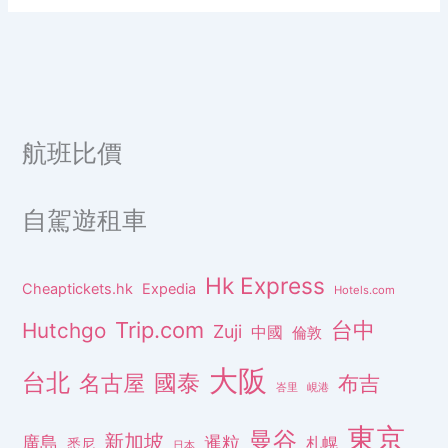
航班比價
自駕遊租車
Hk Express
Cheaptickets.hk
Expedia
Hotels.com
Trip.com
台中
Hutchgo
Zuji
中國
倫敦
大阪
台北
名古屋
國泰
布吉
峇里
峴港
東京
曼谷
新加坡
廣島
暹粒
札幌
悉尼
日本