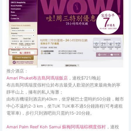
推介酒店：
Amari Phuket布吉島阿瑪瑞飯店
，連稅$721/晚起
布吉島阿瑪瑞度假村位於布吉最受人歡迎的芭東最南角的寧
靜半山上，擁有的私人海灘；
由布吉機場到酒店約40km，坐穿梭巴士需時約50分鐘，離市
中心不遠約2-3 km，坐TUK TUK車不過5分鐘路程(可考慮租
電單車)，步行只到酒吧街只需約15-20分鐘。
Amari Palm Reef Koh Samui 蘇梅阿瑪瑞棕櫚度假村
，連稅