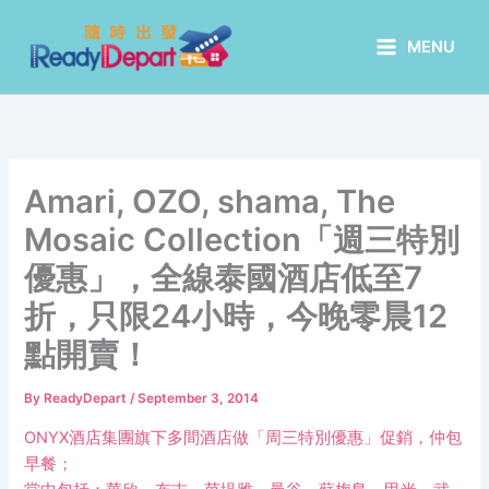
Skip
to
MENU
content
Amari, OZO, shama, The
Mosaic Collection「週三特別
優惠」，全線泰國酒店低至7
折，只限24小時，今晚零晨12
點開賣！
By
ReadyDepart
/
September 3, 2014
ONYX酒店集團旗下多間酒店做「周三特別優惠」促銷，仲包
早餐；