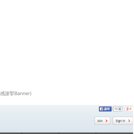
】
謝掣Banner)