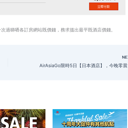
一次過睇哂各訂房網站既價錢，務求搵出最平既酒店價錢。
NE