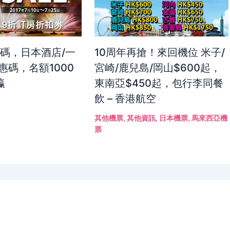
惠碼，日本酒店/一
10周年再搶！來回機位 米子/
惠碼，名額1000
宮崎/鹿兒島/岡山$600起，
瀛
東南亞$450起，包行李同餐
飲 – 香港航空
其他機票
,
其他資訊
,
日本機票
,
馬來西亞機
票