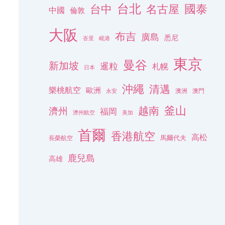
台北
名古屋
國泰
台中
中國
倫敦
大阪
布吉
廣島
悉尼
峇里
峴港
東京
曼谷
新加坡
暹粒
札幌
日本
沖繩
清邁
樂桃航空
歐洲
澳洲
澳門
永安
釜山
越南
濟州
福岡
濟州航空
美加
首爾
香港航空
高松
長榮航空
馬爾代夫
鹿兒島
高雄