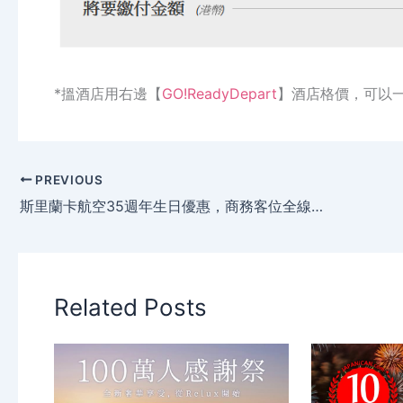
*搵酒店用右邊【
GO!ReadyDepart
】酒店格價，可以
PREVIOUS
斯里蘭卡航空35週年生日優惠，商務客位全線65折，經濟客位全線8折，只限24小 時！
Related Posts