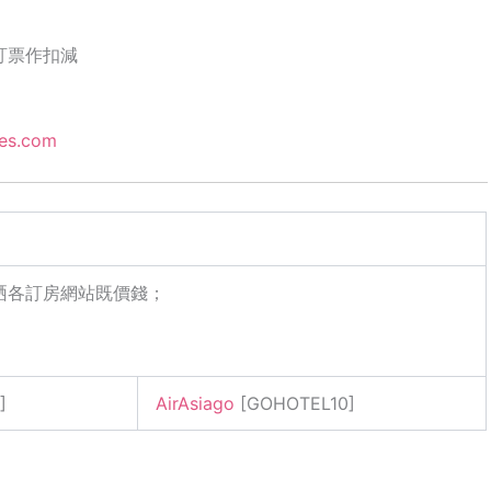
次訂票作扣減
nes.com
過睇哂各訂房網站既價錢；
]
AirAsiago
[GOHOTEL10]