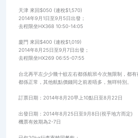
天津 來回$050 (連稅$1,570)
2014年9月1日至9月5日出發；
去程限坐HX368 10:50-14:05
廈門 來回$400 (連稅$1,019)
2014年8月25日至9月7日出發；
去程限坐HX269 06:55-07:55
台北再平左少少幾十蚊左右都係航班今次無限制，都有得
都係正常，其他航點價錢同之前差唔多，無咩特別。
訂票日期：2014年8月20早上10點日至8月22日
出發日期：2014年8月25日至9月8日(視乎地方而定)
機票有效期為2-7日
已包20kg行李寄艙同餐飲；