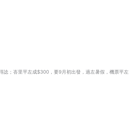
諗；峇里平左成$300，要
9
月初出發，過左暑假，機票平左