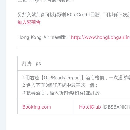
另加入紫荊會可以得到$50 eCredit回贈，可以係下
加入紫荊
會
Hong Kong Airlines網址:
http://www.hongkongairli
訂房Tips
1.用右邊【GO!ReadyDepart】酒店格價，一次
2.進入下面3個訂房網中最平既一個；
3.搜尋酒店，輸入折扣碼(如有)並訂房。
Booking.com
HotelClub
[DBSBANK11