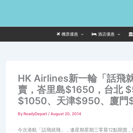
Skip
to
content
機票優惠
酒店優惠
HK Airlines新一輪「話
賣，峇里島$1650，台北 $
$1050、天津$950、廈門$
By
ReadyDepart
/
August 20, 2014
今次港航「話飛就飛」，逢星期星期三零晨12點開賣，