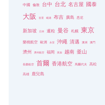
台北
名古屋
國泰
台中
中國
倫敦
大阪
布吉
廣島
悉尼
峇里
峴港
東京
曼谷
新加坡
暹粒
札幌
日本
沖繩
清邁
樂桃航空
歐洲
澳洲
澳門
永安
釜山
越南
濟州
福岡
濟州航空
美加
首爾
香港航空
高松
長榮航空
馬爾代夫
鹿兒島
高雄