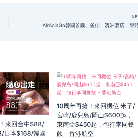
NE
10周年再搶！來回機位 米子/
宮崎/鹿兒島/岡山$600起，
！來回台中$88/
東南亞$450起，包行李同餐
8/日本$168/韓國
飲 – 香港航空